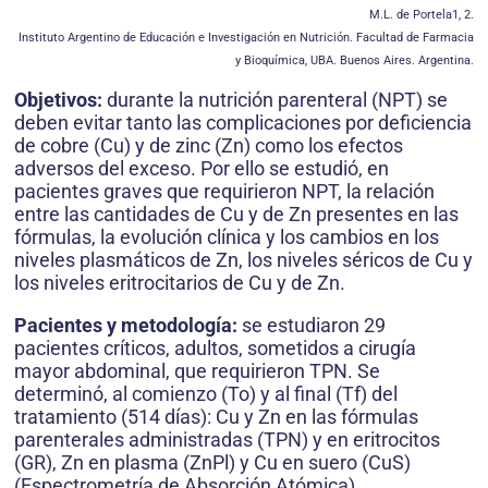
M.L. de Portela1, 2.
Instituto Argentino de Educación e Investigación en Nutrición. Facultad de Farmacia
y Bioquímica, UBA. Buenos Aires. Argentina.
Objetivos:
durante la nutrición parenteral (NPT) se
deben evitar tanto las complicaciones por deficiencia
de cobre (Cu) y de zinc (Zn) como los efectos
adversos del exceso. Por ello se estudió, en
pacientes graves que requirieron NPT, la relación
entre las cantidades de Cu y de Zn presentes en las
fórmulas, la evolución clínica y los cambios en los
niveles plasmáticos de Zn, los niveles séricos de Cu y
los niveles eritrocitarios de Cu y de Zn.
Pacientes y metodología:
se estudiaron 29
pacientes críticos, adultos, sometidos a cirugía
mayor abdominal, que requirieron TPN. Se
determinó, al comienzo (To) y al final (Tf) del
tratamiento (514 días): Cu y Zn en las fórmulas
parenterales administradas (TPN) y en eritrocitos
(GR), Zn en plasma (ZnPl) y Cu en suero (CuS)
(Espectrometría de Absorción Atómica).