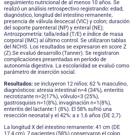
seguimiento nutricional de al menos 10 años. Se
realizó un análisis retrospectivo registrando: edad,
diagnóstico, longitud del intestino remanente,
presencia de válvula ileocecal (VIC) y colon; duración
del soporte parenteral (NP) y enteral (NE);
Antrozpometría: talla/edad (T/E) e índice de masa
corporal (IMC) al último control. Se utilizaron tablas
del NCHS. Los resultados se expresaron en score Z
(Z).Se evaluó desarrollo (Tanner). Se registraron
complicaciones presentadas en período de
autonomía digestiva. La escolaridad se evaluó como
parámetro de inserción social.
Resultados:
se incluyeron 12 niños: 62 % masculino,
diagnósticos: atresia intestinal n=4 (34%), enteritis
necrotizante n=2(17%), vólvulo=3 (25%),
gastrosquisis n=1(8%), invaginación n=1(8%),
enteritis del lactante:1 (8%). El 58% sufrió una
resección neonatal y el 42%: a x 1,6 años (DE 2,7).
La longitud X del intestino remanente: 41 cm (DE
17,4 cm), 7 pacientes (58%) conservaron el colon