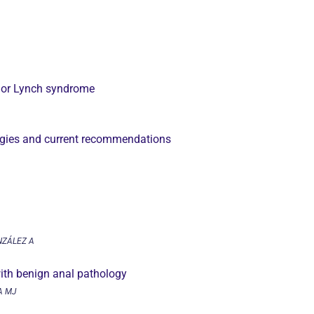
s or Lynch syndrome
tegies and current recommendations
NZÁLEZ A
ith benign anal pathology
A MJ