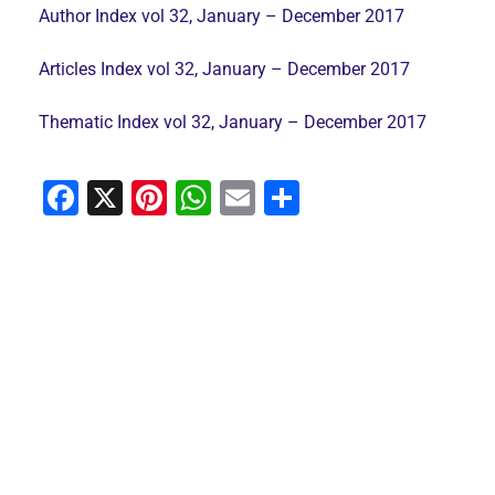
Author Index vol 32, January – December 2017
Articles Index vol 32, January – December 2017
Thematic Index vol 32, January – December 2017
F
X
Pi
W
E
C
a
nt
h
m
o
c
er
at
ai
m
e
e
s
l
p
b
st
A
ar
o
p
tir
o
p
k