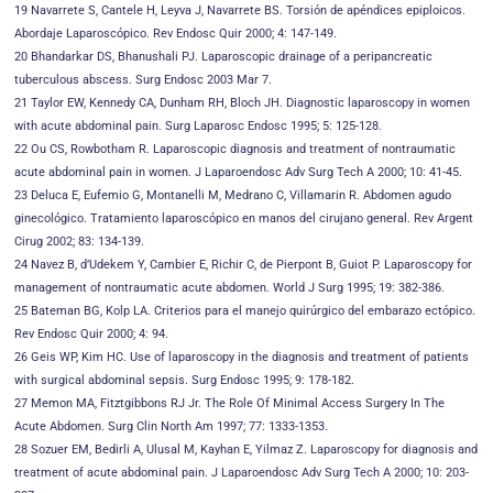
19 Navarrete S, Cantele H, Leyva J, Navarrete BS. Torsión de apéndices epiploicos.
Abordaje Laparoscópico. Rev Endosc Quir 2000; 4: 147-149.
20 Bhandarkar DS, Bhanushali PJ. Laparoscopic drainage of a peripancreatic
tuberculous abscess. Surg Endosc 2003 Mar 7.
21 Taylor EW, Kennedy CA, Dunham RH, Bloch JH. Diagnostic laparoscopy in women
with acute abdominal pain. Surg Laparosc Endosc 1995; 5: 125-128.
22 Ou CS, Rowbotham R. Laparoscopic diagnosis and treatment of nontraumatic
acute abdominal pain in women. J Laparoendosc Adv Surg Tech A 2000; 10: 41-45.
23 Deluca E, Eufemio G, Montanelli M, Medrano C, Villamarin R. Abdomen agudo
ginecológico. Tratamiento laparoscópico en manos del cirujano general. Rev Argent
Cirug 2002; 83: 134-139.
24 Navez B, d’Udekem Y, Cambier E, Richir C, de Pierpont B, Guiot P. Laparoscopy for
management of nontraumatic acute abdomen. World J Surg 1995; 19: 382-386.
25 Bateman BG, Kolp LA. Criterios para el manejo quirúrgico del embarazo ectópico.
Rev Endosc Quir 2000; 4: 94.
26 Geis WP, Kim HC. Use of laparoscopy in the diagnosis and treatment of patients
with surgical abdominal sepsis. Surg Endosc 1995; 9: 178-182.
27 Memon MA, Fitztgibbons RJ Jr. The Role Of Minimal Access Surgery In The
Acute Abdomen. Surg Clin North Am 1997; 77: 1333-1353.
28 Sozuer EM, Bedirli A, Ulusal M, Kayhan E, Yilmaz Z. Laparoscopy for diagnosis and
treatment of acute abdominal pain. J Laparoendosc Adv Surg Tech A 2000; 10: 203-