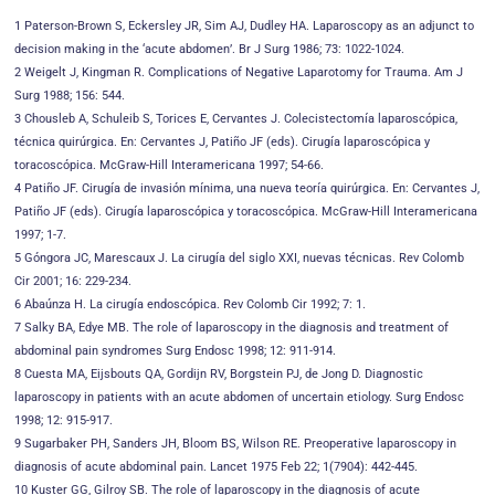
1 Paterson-Brown S, Eckersley JR, Sim AJ, Dudley HA. Laparoscopy as an adjunct to
decision making in the ‘acute abdomen’. Br J Surg 1986; 73: 1022-1024.
2 Weigelt J, Kingman R. Complications of Negative Laparotomy for Trauma. Am J
Surg 1988; 156: 544.
3 Chousleb A, Schuleib S, Torices E, Cervantes J. Colecistectomía laparoscópica,
técnica quirúrgica. En: Cervantes J, Patiño JF (eds). Cirugía laparoscópica y
toracoscópica. McGraw-Hill Interamericana 1997; 54-66.
4 Patiño JF. Cirugía de invasión mínima, una nueva teoría quirúrgica. En: Cervantes J,
Patiño JF (eds). Cirugía laparoscópica y toracoscópica. McGraw-Hill Interamericana
1997; 1-7.
5 Góngora JC, Marescaux J. La cirugía del siglo XXI, nuevas técnicas. Rev Colomb
Cir 2001; 16: 229-234.
6 Abaúnza H. La cirugía endoscópica. Rev Colomb Cir 1992; 7: 1.
7 Salky BA, Edye MB. The role of laparoscopy in the diagnosis and treatment of
abdominal pain syndromes Surg Endosc 1998; 12: 911-914.
8 Cuesta MA, Eijsbouts QA, Gordijn RV, Borgstein PJ, de Jong D. Diagnostic
laparoscopy in patients with an acute abdomen of uncertain etiology. Surg Endosc
1998; 12: 915-917.
9 Sugarbaker PH, Sanders JH, Bloom BS, Wilson RE. Preoperative laparoscopy in
diagnosis of acute abdominal pain. Lancet 1975 Feb 22; 1(7904): 442-445.
10 Kuster GG, Gilroy SB. The role of laparoscopy in the diagnosis of acute