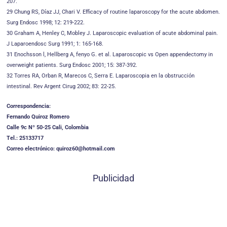
207.
29 Chung RS, Díaz JJ, Chari V. Efficacy of routine laparoscopy for the acute abdomen.
Surg Endosc 1998; 12: 219-222.
30 Graham A, Henley C, Mobley J. Laparoscopic evaluation of acute abdominal pain.
J Laparoendosc Surg 1991; 1: 165-168.
31 Enochsson l, Hellberg A, fenyo G. et al. Laparoscopic vs Open appendectomy in
overweight patients. Surg Endosc 2001; 15: 387-392.
32 Torres RA, Orban R, Marecos C, Serra E. Laparoscopia en la obstrucción
intestinal. Rev Argent Cirug 2002; 83: 22-25.
Correspondencia:
Fernando Quiroz Romero
Calle 9c Nº 50-25 Cali, Colombia
Tel.: 25133717
Correo electrónico: quiroz60@hotmail.com
Publicidad