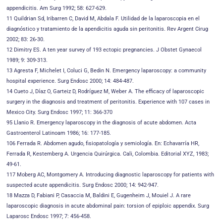
appendicitis. Am Surg 1992; 58: 627-629.
11 Quildrian Sd, Iribarren C, David M, Abdala F. Utilidad de la laparoscopia en el
diagnóstico y tratamiento de la apendicitis aguda sin peritonitis. Rev Argent Cirug
2002; 83: 26-30.
12 Dimitry ES. A ten year survey of 193 ectopic pregnancies. J Obstet Gynaecol
1989; 9: 309-313.
13 Agresta F, Michelet I, Coluci G, Bedin N. Emergency laparoscopy: a community
hospital experience. Surg Endosc 2000; 14: 484-487.
14 Cueto J, Díaz O, Garteiz D, Rodríguez M, Weber A. The efficacy of laparoscopic
surgery in the diagnosis and treatment of peritonitis. Experience with 107 cases in
Mexico City. Surg Endosc 1997; 11: 366-370
95 Llanio R. Emergency laparoscopy in the diagnosis of acute abdomen. Acta
Gastroenterol Latinoam 1986; 16: 177-185.
106 Ferrada R. Abdomen agudo, fisiopatología y semiología. En: Echavarría HR,
Ferrada R, Kestemberg A. Urgencia Quirúrgica. Cali, Colombia. Editorial XYZ, 1983;
49-61.
117 Moberg AC, Montgomery A. Introducing diagnostic laparoscopy for patients with
suspected acute appendicitis. Surg Endosc 2000; 14: 942-947.
18 Mazza D, Fabiani P, Casaccia M, Baldini E, Gugenheim J, Mouiel J. A rare
laparoscopic diagnosis in acute abdominal pain: torsion of epiploic appendix. Surg
Laparosc Endosc 1997; 7: 456-458.