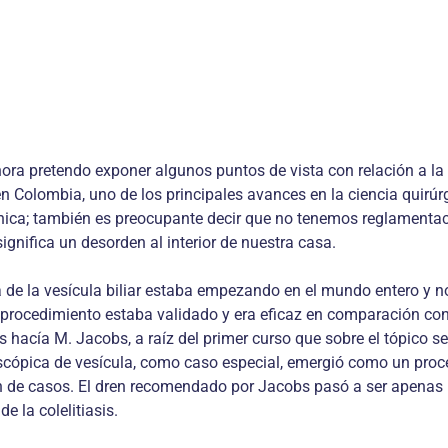
ora pretendo exponer algunos puntos de vista con relación a la
en Colombia, uno de los principales avances en la ciencia quirúr
nica; también es preocupante decir que no tenemos reglamentaci
ignifica un desorden al interior de nuestra casa.
 de la vesícula biliar estaba empezando en el mundo entero y no
ocedimiento estaba validado y era eficaz en comparación con la
acía M. Jacobs, a raíz del primer curso que sobre el tópico se 
roscópica de vesícula, como caso especial, emergió como un pro
 de casos. El dren recomendado por Jacobs pasó a ser apenas un
e la colelitiasis.