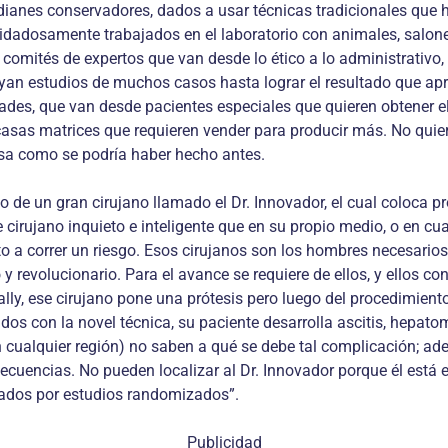
ianes conservadores, dados a usar técnicas tradicionales que 
uidadosamente trabajados en el laboratorio con animales, salon
r comités de expertos que van desde lo ético a lo administrativo
uyan estudios de muchos casos hasta lograr el resultado que ap
ades, que van desde pacientes especiales que quieren obtener el
asas matrices que requieren vender para producir más. No quiero
ciosa como se podría haber hecho antes.
de un gran cirujano llamado el Dr. Innovador, el cual coloca p
e cirujano inquieto e inteligente que en su propio medio, o en c
o a correr un riesgo. Esos cirujanos son los hombres necesario
 y revolucionario. Para el avance se requiere de ellos, y ellos c
lly, ese cirujano pone una prótesis pero luego del procedimient
ados con la novel técnica, su paciente desarrolla ascitis, hepat
 en cualquier región) no saben a qué se debe tal complicación; 
ecuencias. No pueden localizar al Dr. Innovador porque él está
dados por estudios randomizados”.
Publicidad