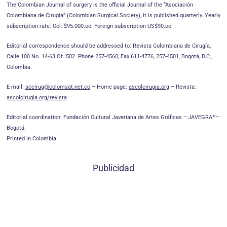
The Colombian Journal of surgery is the official Journal of the “Asociación
Colombiana de Cirugía” (Colombian Surgical Society), it is published quarterly. Yearly
subscription rate: Col. $95.000.oo. Foreign subscription US$90.oo.
Editorial correspondence should be addressed to: Revista Colombiana de Cirugía,
Calle 100 No. 14-63 Of. 502. Phone 257-4560, Fax 611-4776, 257-4501, Bogotá, D.C.,
Colombia.
E-mail:
sccirug@colomsat.net.co
– Home page:
ascolcirugia.org
– Revista:
ascolcirugia.org/revista
Editorial coordination: Fundación Cultural Javeriana de Artes Gráficas —JAVEGRAF—
Bogotá.
Printed in Colombia.
Publicidad