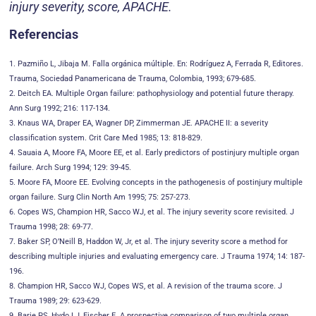
injury severity, score, APACHE.
Referencias
1. Pazmiño L, Jibaja M. Falla orgánica múltiple. En: Rodríguez A, Ferrada R, Editores.
Trauma, Sociedad Panamericana de Trauma, Colombia, 1993; 679-685.
2. Deitch EA. Multiple Organ failure: pathophysiology and potential future therapy.
Ann Surg 1992; 216: 117-134.
3. Knaus WA, Draper EA, Wagner DP, Zimmerman JE. APACHE II: a severity
classification system. Crit Care Med 1985; 13: 818-829.
4. Sauaia A, Moore FA, Moore EE, et al. Early predictors of postinjury multiple organ
failure. Arch Surg 1994; 129: 39-45.
5. Moore FA, Moore EE. Evolving concepts in the pathogenesis of postinjury multiple
organ failure. Surg Clin North Am 1995; 75: 257-273.
6. Copes WS, Champion HR, Sacco WJ, et al. The injury severity score revisited. J
Trauma 1998; 28: 69-77.
7. Baker SP, O’Neill B, Haddon W, Jr, et al. The injury severity score a method for
describing multiple injuries and evaluating emergency care. J Trauma 1974; 14: 187-
196.
8. Champion HR, Sacco WJ, Copes WS, et al. A revision of the trauma score. J
Trauma 1989; 29: 623-629.
9. Barie PS, Hydo LJ, Fischer E. A prospective comparison of two multiple organ