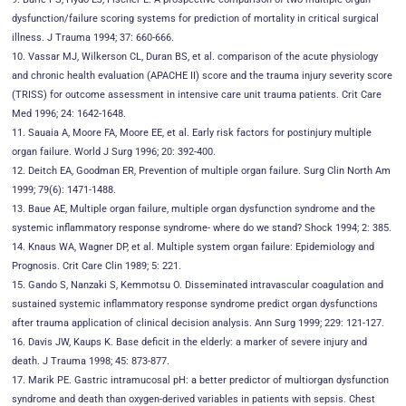
dysfunction/failure scoring systems for prediction of mortality in critical surgical
illness. J Trauma 1994; 37: 660-666.
10. Vassar MJ, Wilkerson CL, Duran BS, et al. comparison of the acute physiology
and chronic health evaluation (APACHE II) score and the trauma injury severity score
(TRISS) for outcome assessment in intensive care unit trauma patients. Crit Care
Med 1996; 24: 1642-1648.
11. Sauaia A, Moore FA, Moore EE, et al. Early risk factors for postinjury multiple
organ failure. World J Surg 1996; 20: 392-400.
12. Deitch EA, Goodman ER, Prevention of multiple organ failure. Surg Clin North Am
1999; 79(6): 1471-1488.
13. Baue AE, Multiple organ failure, multiple organ dysfunction syndrome and the
systemic inflammatory response syndrome- where do we stand? Shock 1994; 2: 385.
14. Knaus WA, Wagner DP, et al. Multiple system organ failure: Epidemiology and
Prognosis. Crit Care Clin 1989; 5: 221.
15. Gando S, Nanzaki S, Kemmotsu O. Disseminated intravascular coagulation and
sustained systemic inflammatory response syndrome predict organ dysfunctions
after trauma application of clinical decision analysis. Ann Surg 1999; 229: 121-127.
16. Davis JW, Kaups K. Base deficit in the elderly: a marker of severe injury and
death. J Trauma 1998; 45: 873-877.
17. Marik PE. Gastric intramucosal pH: a better predictor of multiorgan dysfunction
syndrome and death than oxygen-derived variables in patients with sepsis. Chest