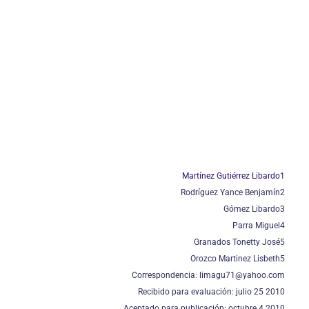
Martínez Gutiérrez Libardo
1
Rodríguez Yance Benjamín2
Gómez Libardo3
Parra Miguel4
Granados Tonetty José5
Orozco Martinez Lisbeth5
Correspondencia: limagu71@yahoo.com
Recibido para evaluación: julio 25 2010
Aceptado para publicación: octubre 4 2010