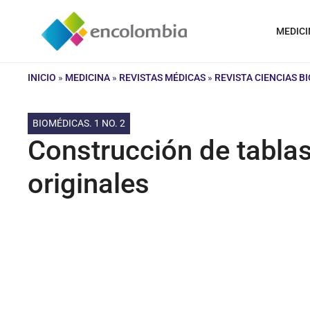
Saltar
al
MEDICI
contenido
INICIO
»
MEDICINA
»
REVISTAS MÉDICAS
»
REVISTA CIENCIAS B
BIOMÉDICAS. 1 NO. 2
Construcción de tablas
originales