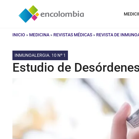
Saltar
al
MEDICI
contenido
INICIO
»
MEDICINA
»
REVISTAS MÉDICAS
»
REVISTA DE INMUNO
INMUNOALERGIA. 10 Nº 1
Estudio de Desórdenes