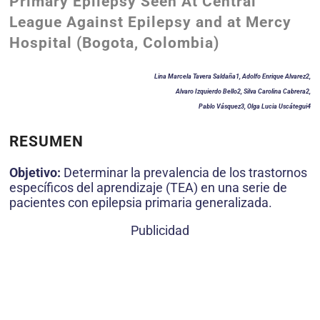
Primary Epilepsy Seen At Central
League Against Epilepsy and at Mercy
Hospital (Bogota, Colombia)
Lina Marcela Tavera Saldaña1, Adolfo Enrique Alvarez2,
Alvaro Izquierdo Bello2, Silva Carolina Cabrera2,
Pablo Vásquez3, Olga Lucia Uscátegui4
RESUMEN
Objetivo:
Determinar la prevalencia de los trastornos
específicos del aprendizaje (TEA) en una serie de
pacientes con epilepsia primaria generalizada.
Publicidad