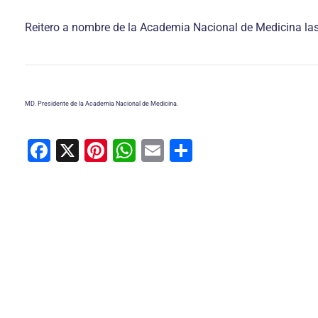
Reitero a nombre de la Academia Nacional de Medicina las f
MD. Presidente de la Academia Nacional de Medicina.
F
X
Pi
W
E
C
a
nt
h
m
o
c
er
at
ai
m
e
e
s
l
p
b
st
A
ar
o
p
tir
o
p
k