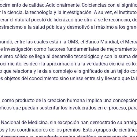
cimiento de calidad.Adicionalmente, Colciencias con el significa
a ciencia, la tecnología y la investigación. A su vez, el Instit
perar el natural puesto de liderazgo que otrora se le reconoció, 
racismo a la salud pública y desmotivó al máximo a los grande
undo, entre las cuales están la OMS, el Banco Mundial, el Merc
de Investigación como factores fundamentales de mejoramiento c
iento sólido se llega al desarrollo tecnológico y con la suma de 
nocimiento, es decir la aproximación a la verdadera ciencia es
go que relaciona y le da a complejo el significado de un tejido 
s objetos del conocimiento sino unirse entre sí y llevar a que l
n como producto de la creación humana implica una concepción r
óficos que puedan sustentar los involucrados en el proceso, pa
acional de Medicina, sin excepción han demostrado su arraigada
 y los coordinadores de los premios. Estos grupos de científico