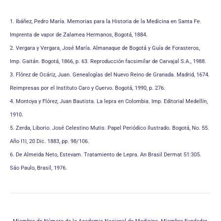
1. Ibáñez, Pedro María. Memorias para la Historia de la Medicina en Santa Fe.
Imprenta de vapor de Zalamea Hermanos, Bogotá, 1884.
2. Vergara y Vergara, José María. Almanaque de Bogotá y Guía de Forasteros,
Imp. Gaitán. Bogotá, 1866, p. 63. Reproducción facsimilar de Carvajal S.A., 1988.
3. Flórez de Ocáriz, Juan. Genealogías del Nuevo Reino de Granada. Madrid, 1674.
Reimpresas por el Instituto Caro y Cuervo. Bogotá, 1990, p. 276.
4. Montoya y Flórez, Juan Bautista. La lepra en Colombia. Imp. Editorial Medellín,
1910.
5. Zerda, Liborio. José Celestino Mutis. Papel Periódico Ilustrado. Bogotá, No. 55.
Año I1I, 20 Dic. 1883, pp. 98/106.
6. De Almeida Neto, Estevam. Tratamiento de Lepra. An Brasil Dermat 51:305.
Sáo Paulo, Brasil, 1976.