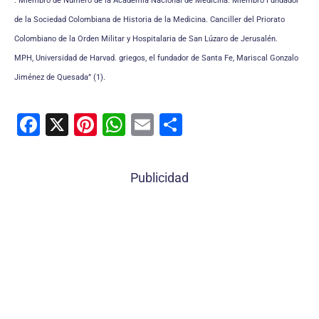
. Miembro de Número de la Academia Nacional de Medicina. Miembro Fundador
de la Sociedad Colombiana de Historia de la Medicina. Canciller del Priorato
Colombiano de la Orden Militar y Hospitalaria de San Lúzaro de Jerusalén.
MPH, Universidad de Harvad. griegos, el fundador de Santa Fe, Mariscal Gonzalo
Jiménez de Quesada” (1).
F
X
Pi
W
E
C
a
nt
h
m
o
c
er
at
ai
m
Publicidad
e
e
s
l
p
b
st
A
ar
o
p
tir
o
p
k