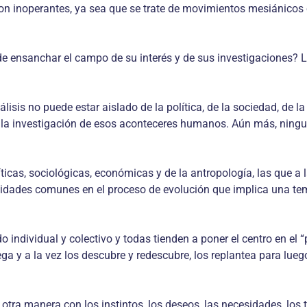
son inoperantes, ya sea que se trate de movimientos mesiánicos 
d de ensanchar el campo de su interés y de sus investigaciones?
lisis no puede estar aislado de la política, de la sociedad, de la f
a investigación de esos aconteceres humanos. Aún más, ninguna 
líticas, sociológicas, económicas y de la antropología, las que 
ntidades comunes en el proceso de evolución que implica una te
 individual y colectivo y todas tienden a poner el centro en el “
ega y a la vez los descubre y redescubre, los replantea para luego
a manera con los instintos, los deseos, las necesidades, los tem