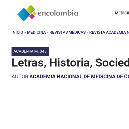
Saltar
al
MEDICI
contenido
INICIO
»
MEDICINA
»
REVISTAS MÉDICAS
»
REVISTA ACADEMIA 
ACADEMIA M. 046
Letras, Historia, Socie
AUTOR:
ACADEMIA NACIONAL DE MEDICINA DE 