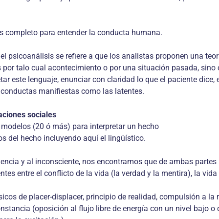
más completo para entender la conducta humana.
del psicoanálisis se refiere a que los analistas proponen una te
or talo cual acontecimiento o por una situación pasada, sino c
ar este lenguaje, enunciar con claridad lo que el paciente dice, e
 y conductas manifiestas como las latentes.
aciones sociales
s modelos (20 ó más) para interpretar un hecho
nos del hecho incluyendo aquí el lingüístico.
ciencia y al inconsciente, nos encontramos que de ambas partes 
 entre el conflicto de la vida (la verdad y la mentira), la vida 
os de placer-displacer, principio de realidad, compulsión a la r
nstancia (oposición al flujo libre de energía con un nivel bajo o