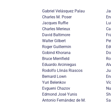
Gabriel Velásquez Palau
Ja
Charles M. Poser
En
Jacques Ruffie
Lu
Charles Merieux
Ca
David Baltimore
Fr
Walter Gilbert
Pe
Roger Guillermin
Ed
Gobind Khorana
Do
Bruce Merrifield
Ro
Eduardo Arciniegas
Al
Rodolfo Llinás Riascos
Ju
Bernard Lown
En
Yuri Belenkov
Ví
Evgueni Chazov
Nu
Edmond José Yunis
Sh
Antonio Fernández de M.
Sa