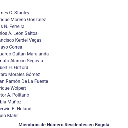
mes C. Stanley
rique Moreno González
is N. Ferreira
rlos A. León Saltos
ancisco Kerdel Vegas
layo Correa
uardo Gaitán Marulanda
nato Alarcón Segovia
bert H. Gifford
varo Morales Gómez
an Ramón De La Fuente
rique Wolpert
ctor A. Politano
bia Muñoz
erwin B. Nuland
ulo Klahr
Miembros de Número Residentes en Bogotá