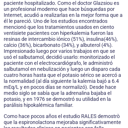
paciente hospitalizado. Como el doctor Glazsiou es
un profesional moderno que hace búsquedas por
Internet, acudió a realizarlas en la mejor forma que a
él le pareció. Uno de los estudios encontrados
mencionó que los tratamientos usados en ciento
ventisiete pacientes con hiperkalemia fueron las
resinas de intercambio iónico (51%), insulina(46%),
calcio (36%), bicarbonato (34%), y albuterol (4%).
Impresionado luego por varios trabajos en que se
usó el salbutamol, decidió usarlo: monitorizado el
paciente con el electrocardiógrafo, le administró
salbutamol en nebulización y luego un disparo cada
cuatro horas hasta que el potasio sérico se acercó a
la normalidad (al día siguiente la kalemia bajó a 6.4
mEq/L y en pocos días se normalizó). Desde hace
medio siglo se sabía que la adrenalina bajaba el
potasio, y en 1976 se demostró su utilidad en la
parálisis hipokalémica familiar.
Como hace pocos años el estudio RALES demostrò
que la espironolactona mejoraba significativamente