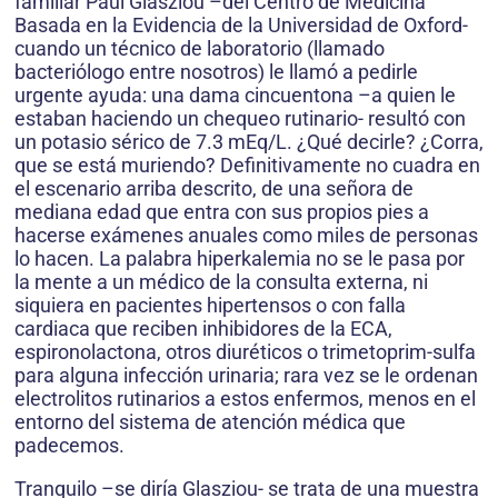
familiar Paul Glasziou –del Centro de Medicina
Basada en la Evidencia de la Universidad de Oxford-
cuando un técnico de laboratorio (llamado
bacteriólogo entre nosotros) le llamó a pedirle
urgente ayuda: una dama cincuentona –a quien le
estaban haciendo un chequeo rutinario- resultó con
un potasio sérico de 7.3 mEq/L. ¿Qué decirle? ¿Corra,
que se está muriendo? Definitivamente no cuadra en
el escenario arriba descrito, de una señora de
mediana edad que entra con sus propios pies a
hacerse exámenes anuales como miles de personas
lo hacen. La palabra hiperkalemia no se le pasa por
la mente a un médico de la consulta externa, ni
siquiera en pacientes hipertensos o con falla
cardiaca que reciben inhibidores de la ECA,
espironolactona, otros diuréticos o trimetoprim-sulfa
para alguna infección urinaria; rara vez se le ordenan
electrolitos rutinarios a estos enfermos, menos en el
entorno del sistema de atención médica que
padecemos.
Tranquilo –se diría Glasziou- se trata de una muestra