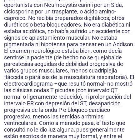
oportunista con Neumocystis carinii por un Sida,
ciclosporina por un trasplante, o ácido amino-
caproico. No recibía preparados digitálicos, otros
diuréticos o beta-bloqueadores. No era diabética ni
estaba acidótica, no había sufrido un accidente con
signos de aplastamiento muscular. No estaba
pigmentada ni hipotensa para pensar en un Addison.
El examen neurológico estaba bien, como decía
sentirse la paciente (de hecho no se quejaba de
parestesias seguidas de debilidad progresiva de
varios grupos musculares, menos cuadriplejia
fláccida o parálisis de la musculatura respiratoria). El
electrocardiograma –que resultó normal- no mostró
las clásicas ondas T picudas (con intervalo QT
normal o ligeramente reducido), ni prolongación del
intervalo PR con depresión del ST, desaparición
progresiva de la onda P o bloqueo cardíaco
progresivo, menos las temidas arritmias
ventriculares. Como a menudo pasa, el texto que
consultó no le dio luz alguna, pues generalmente
están escritos de manera muy formal, y entre el