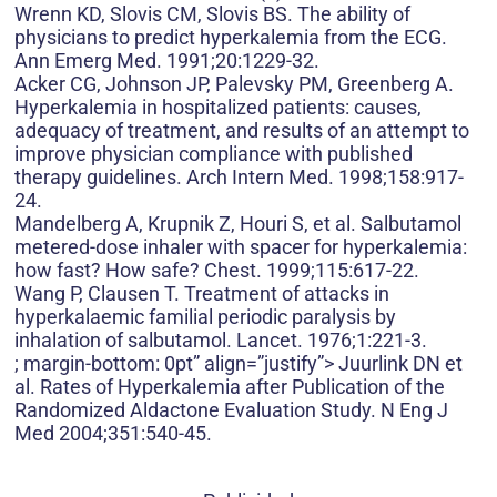
Wrenn KD, Slovis CM, Slovis BS. The ability of
physicians to predict hyperkalemia from the ECG.
Ann Emerg Med. 1991;20:1229-32.
Acker CG, Johnson JP, Palevsky PM, Greenberg A.
Hyperkalemia in hospitalized patients: causes,
adequacy of treatment, and results of an attempt to
improve physician compliance with published
therapy guidelines. Arch Intern Med. 1998;158:917-
24.
Mandelberg A, Krupnik Z, Houri S, et al. Salbutamol
metered-dose inhaler with spacer for hyperkalemia:
how fast? How safe? Chest. 1999;115:617-22.
Wang P, Clausen T. Treatment of attacks in
hyperkalaemic familial periodic paralysis by
inhalation of salbutamol. Lancet. 1976;1:221-3.
; margin-bottom: 0pt” align=”justify”> Juurlink DN et
al. Rates of Hyperkalemia after Publication of the
Randomized Aldactone Evaluation Study. N Eng J
Med 2004;351:540-45.