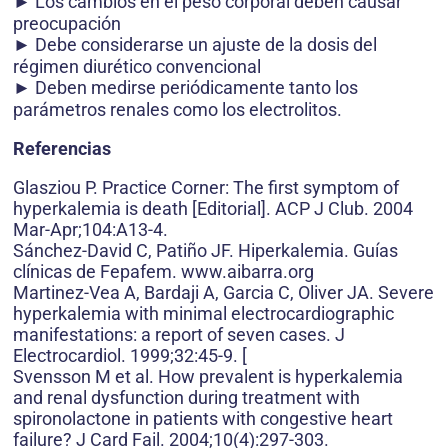
► Los cambios en el peso corporal deben causar
preocupación
► Debe considerarse un ajuste de la dosis del
régimen diurético convencional
► Deben medirse periódicamente tanto los
parámetros renales como los electrolitos.
Referencias
Glasziou P. Practice Corner: The first symptom of
hyperkalemia is death [Editorial]. ACP J Club. 2004
Mar-Apr;104:A13-4.
Sánchez-David C, Patiño JF. Hiperkalemia. Guías
clínicas de Fepafem. www.aibarra.org
Martinez-Vea A, Bardaji A, Garcia C, Oliver JA. Severe
hyperkalemia with minimal electrocardiographic
manifestations: a report of seven cases. J
Electrocardiol. 1999;32:45-9. [
Svensson M et al. How prevalent is hyperkalemia
and renal dysfunction during treatment with
spironolactone in patients with congestive heart
failure? J Card Fail. 2004;10(4):297-303.