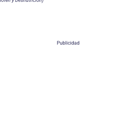
ofén y Desnutrición)
Publicidad