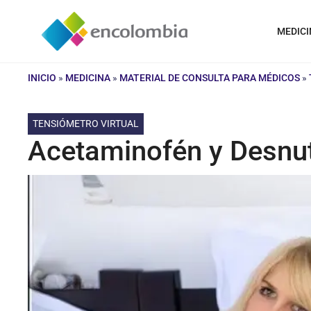
Saltar
al
MEDICI
contenido
INICIO
»
MEDICINA
»
MATERIAL DE CONSULTA PARA MÉDICOS
»
TENSIÓMETRO VIRTUAL
Acetaminofén y Desnut