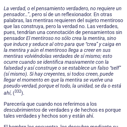
La verdad, o el pensamiento verdadero, no requiere un
pensador…
”, pero sí de un reflexionador. En otras
palabras, las mentiras requieren del sujeto mentiroso
que las construya, pero la verdad no. Las verdades,
pues, tendrían una connotación de pensamientos sin
pensador
El mentiroso no sólo crea la mentira, sino
que induce y seduce al otro para que “crea” y caiga en
la mentira y aún el mentiroso llega a creer en sus
mentiras volviéndolas verdades de sí mismo; esto
ocurre cuando se identifica masivamente con la
falsedad y así construye o se establece un falso “self”
(sí mismo). Si hay creyentes, si todos creen, puede
llegar el momento en que la mentira se vuelve una
pseudo-verdad, porque el todo, la unidad, se da o está
332
ahí
, (
).
Parecería que cuando nos referimos a los
descubrimientos
de verdades y de hechos es porque
tales verdades y hechos son y están ahí.
El hombre los encuentra, los descubre mediante su