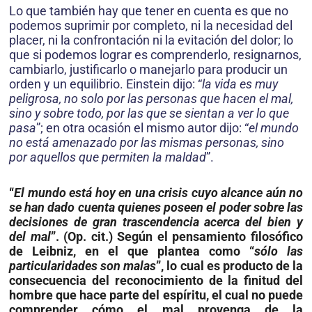
Lo que también hay que tener en cuenta es que no
podemos suprimir por completo, ni la necesidad del
placer, ni la confrontación ni la evitación del dolor; lo
que si podemos lograr es comprenderlo, resignarnos,
cambiarlo, justificarlo o manejarlo para producir un
orden y un equilibrio. Einstein dijo: “
la vida es muy
peligrosa, no solo por las personas que hacen el mal,
sino y sobre todo, por las que se sientan a ver lo que
pasa
”; en otra ocasión el mismo autor dijo: “
el mundo
no está amenazado por las mismas personas, sino
por aquellos que permiten la maldad
”.
“
El mundo está hoy en una crisis cuyo alcance aún no
se han dado cuenta quienes poseen el poder sobre las
decisiones de gran trascenden­cia acerca del bien y
del mal
”. (Op. cit.) Según el pensamiento filosófico
de Leibniz, en el que plantea como “
sólo las
particularidades son malas
”, lo cual es producto de la
consecuencia del reconocimiento de la finitud del
hombre que hace parte del espíritu, el cual no puede
comprender cómo el mal provenga de la