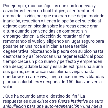
Por ejemplo, mu­chas águilas que son longevas y
cazadoras tienen un final trágico; al enfrentar el
drama de la vida, por que mueren o se dejan morir de
inanición, resucitan y tienen la opción del suicidio al
dejarse caer en picada sobre las rocas desde gran
altura cuando son vencidas en combate; sin
embargo, tienen la elección de retardar el final
remontando el vuelo y eligiendo un lugar seguro para
posarse en una roca e iniciar la tarea terrible
degenerativa, picoteando la piedra con su pico hasta
destrozarlo y así provocan una regeneración; al poco
tiempo crece un pico nuevo y perfecto y emprenden
otra desagradable labor y es la de extirpar una a una
sus ga­rras, se arrancan sus plumas viejas hasta
quedarse en carne viva; luego nacen nuevas blandas
plumas saludables y después de 150 días vuelven a
volar.
¿Qué ha ocurrido ante el destino del fin? La
respuesta es que
existe otra fuerza instintiva de auto
aniquilación para una auto-regeneración y una nueva