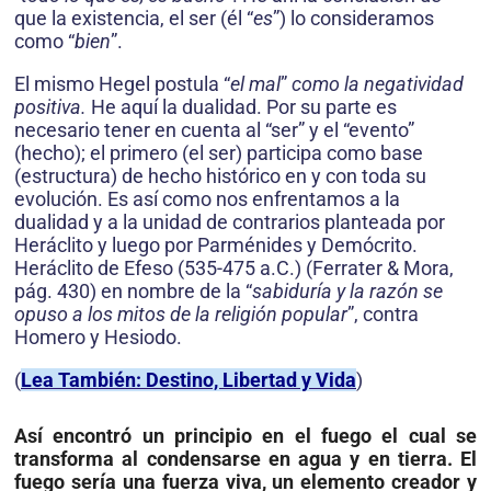
que la existencia, el ser (él “
es
”) lo consideramos
como “
bien
”.
El mismo Hegel postula “
el mal
”
como la negatividad
positiva.
He aquí la dualidad. Por su parte es
necesario tener en cuenta al “ser” y el “evento”
(hecho); el primero (el ser) participa como base
(estruc­tura) de hecho histórico en y con toda su
evolución. Es así como nos enfrentamos a la
dualidad y a la unidad de contrarios planteada por
He­ráclito y luego por Parménides y Demócrito.
Heráclito de Efeso (535-475 a.C.) (Ferrater & Mora,
pág. 430) en nombre de la “
sabiduría y la razón se
opuso a los mitos de la religión popular
”, contra
Homero y Hesiodo.
(
Lea También: Destino, Libertad y Vida
)
Así encontró un principio en el fuego el cual se
trans­forma al condensarse en agua y en tierra. El
fuego sería una fuerza viva, un elemento creador y