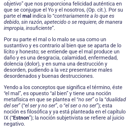
objetivo
” que nos proporciona felicidad auténtica en
que se conjugue el Yo y el nosotros, (Op. cit.). Por su
parte el
mal
indica lo “
contrariamente a lo que es
debido, sin razón, apetecido o se requiere, de manera
impropia, insuficiente
”.
Por su parte el mal o lo malo se usa como un
sustantivo y es contrario al bien que se aparta de lo
lícito y honesto; se entiende que el mal produce un
daño y es una desgracia, calamidad, enfermedad,
dolencia (dolor), y en suma una destrucción y
desorden, pudiendo a la vez presentarse males
desordenados y buenas destruc­ciones.
Yendo a los conceptos que significa el término, éste
“el mal”, es opuesto “al bien” y tiene una noción
metafísica en que se plantea el “
no ser
” o la “
dualidad
del ser
” (“
el ser y no ser
”, o “
el ser o no ser
”); esta
noción es filosófica y ya está planteada en el capítulo
IX (“
Estnon
”); la noción subjetivista se refiere al juicio
negativo.