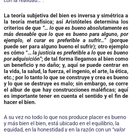
con la realidad…
”.
La teoría subjetiva del bien es inversa y simétrica a
la teoría metafísica; así Aristóteles determina los
criterios de que
“… lo que es bueno absolutamente es
más deseable que lo que es bueno para alguno, por
ejemplo, el curar es preferible a sufrir…
” (porque
puede ser para alguno bueno el sufrir); otro ejemplo
es cómo “…
la justicia es preferible a lo que es bueno
por adquisición”
; de tal forma llegamos al bien como
un beneficio y no daño; y, aquí se pue­de centrar en
la vida, la salud, la fuerza, el ingenio, el arte, la ética,
etc.; por lo tanto lo que se construye y crea es bueno
y lo que se destruye es malo; sin embargo, se corre
el albur de que hay construcciones maléficas; aquí
es importante tener en cuenta el sentido y el fin de
hacer el bien.
A su vez no todo lo que nos produce placer es bueno
y más bien el bien, está ubicado en el equilibrio, la
equidad, en la honestidad y en la razón con un “
valor