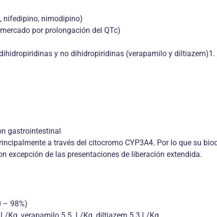
, nifedipino, nimodipino)
el mercado por prolongación del QTc)
ihidropiridinas y no dihidropiridinas (verapamilo y diltiazem)1.
n gastrointestinal
incipalmente a través del citocromo CYP3A4. Por lo que su biod
con excepción de las presentaciones de liberación extendida.
0 – 98%)
L/Kg, verapamilo 5.5. L/Kg, diltiazem 5.3 L/Kg