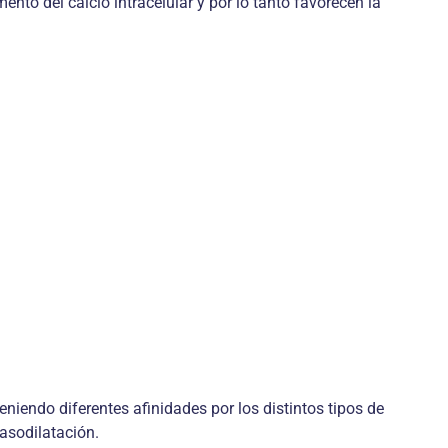
to del calcio intracelular y por lo tanto favorecen la
niendo diferentes afinidades por los distintos tipos de
vasodilatación.