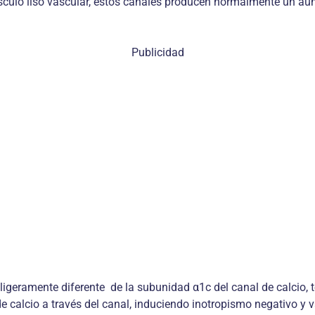
culo liso vascular, estos canales producen normalmente un aumen
Publicidad
igeramente diferente de la subunidad α1c del canal de calcio, te
de calcio a través del canal, induciendo inotropismo negativo y 