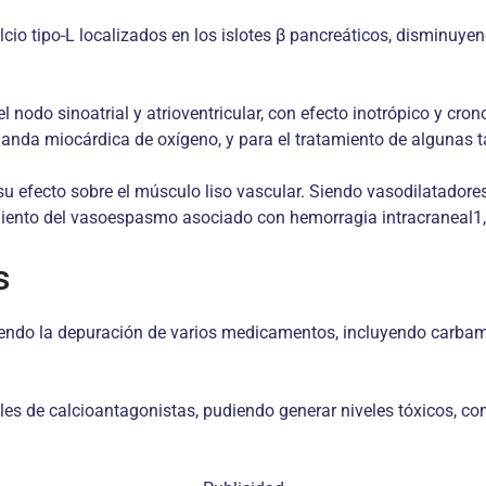
cio tipo-L localizados en los islotes β pancreáticos, disminuyen
l nodo sinoatrial y atrioventricular, con efecto inotrópico y cron
manda miocárdica de oxígeno, y para el tratamiento de algunas t
 su efecto sobre el músculo liso vascular. Siendo vasodilatadores 
tamiento del vasoespasmo asociado con hemorragia intracraneal1,
s
ndo la depuración de varios medicamentos, incluyendo carbamaze
es de calcioantagonistas, pudiendo generar niveles tóxicos, com