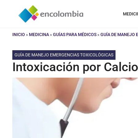
Saltar
al
MEDICI
contenido
INICIO
»
MEDICINA
»
GUÍAS PARA MÉDICOS
»
GUÍA DE MANEJO 
GUÍA DE MANEJO EMERGENCIAS TOXICOLÓGICAS
Intoxicación por Calci