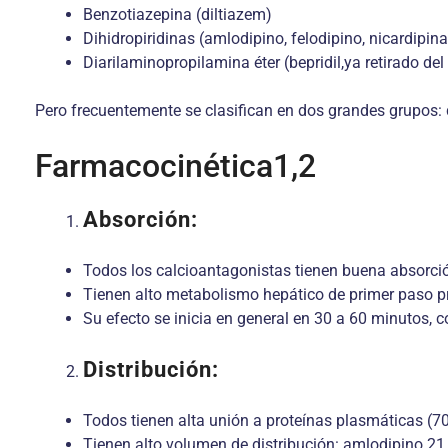
Benzotiazepina (diltiazem)
Dihidropiridinas (amlodipino, felodipino, nicardipina
Diarilaminopropilamina éter (bepridil,ya retirado d
Pero frecuentemente se clasifican en dos grandes grupos: d
Farmacocinética1,2
Absorción:
Todos los calcioantagonistas tienen buena absorció
Tienen alto metabolismo hepático de primer paso pr
Su efecto se inicia en general en 30 a 60 minutos, 
Distribución:
Todos tienen alta unión a proteínas plasmáticas (7
Tienen alto volumen de distribución: amlodipino 21 