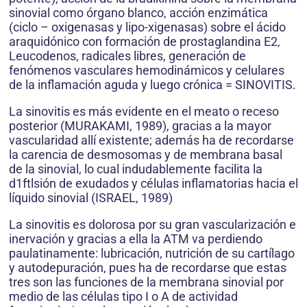
sinovial como órgano blanco, acción enzimática
(ciclo – oxigenasas y lipo-xigenasas) sobre el ácido
araquidónico con formación de prostaglandina E2,
Leucodenos, radicales libres, generación de
fenómenos vasculares hemodinámicos y celulares
de la inflamación aguda y luego crónica = SINOVITIS.
La sinovitis es más evidente en el meato o receso
posterior (MURAKAMI, 1989), gracias a la mayor
vascularidad allí existente; además ha de recordarse
la carencia de desmosomas y de membrana basal
de la sinovial, lo cual indudablemente facilita la
d1ftlsión de exudados y células inflamatorias hacia el
líquido sinovial (ISRAEL, 1989)
La sinovitis es dolorosa por su gran vascularización e
inervación y gracias a ella la ATM va perdiendo
paulatinamente: lubricación, nutrición de su cartílago
y autodepuración, pues ha de recordarse que estas
tres son las funciones de la membrana sinovial por
medio de las células tipo I o A de actividad