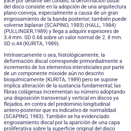
yace por delante del cóndilo; la deformación usual
del disco consiste en la adopción de una arquitectura
plano-conveja, especialmente a causa de un gran
engrosamiento de la banda posterior; también puede
volverse biplanar (SCAPINO, 1983) (HALL, 1984)
(PULLINGER,1989) y llega a adquirir espesores de
3.4 mm. SD 0.68 sobre un valor normal de 2. 8 mm.
SD o.44 (KURITA, 1989).
Intrínsecamente o sea, histológicamente, la
deformación discal corresponde primordialmente a
incremento de los elementos intersticiales por parte
de un componente mixoide aún no descrito
bioquímicamente (KURITA, 1989) pero se supone
implica alteración de la sustancia fundamental; las
fibras colágenas incrementan su número adoptando
una disposición transversal y vertical en discos ya
flejados, en contra del predominio longitudinal
antero-posterior que es indicativo de normalidad
(SCAPINO, 1983). También se ha evidenciado
engrosamiento discal por la aparición de una capa
proliferativa sobre la superficie original del disco