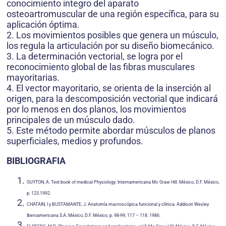
conocimiento integro del aparato
osteoartromuscular de una región específica, para su
aplicación óptima.
2. Los movimientos posibles que genera un músculo,
los regula la articulación por su diseño biomecánico.
3. La determinación vectorial, se logra por el
reconocimiento global de las fibras musculares
mayoritarias.
4. El vector mayoritario, se orienta de la inserción al
origen, para la descomposición vectorial que indicará
por lo menos en dos planos, los movimientos
principales de un músculo dado.
5. Este método permite abordar músculos de planos
superficiales, medios y profundos.
BIBLIOGRAFIA
GUYTON, A. Text book of medical Physiology. Internamericana Mc Graw Hill. México, D.F. México,
p. 123.1992.
CHATAIN, I y BUSTAMANTE, J. Anatomía macroscópica funcional y clínica. Addison Wesley
Iberoamericana S.A. México, D.F. México, p. 98-99, 117 – 118. 1986.