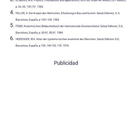
ELSBERG, M.R. Physics: Foundations and applications, vol II. Mc Graw Hill. México, D.F. México,
p. 63, 66, 150-151. 1983.
FALLER, A. Der Korper des Menschen, Eifunhrung in Bau and fuction. Salvat Editores, S. A.
Barcelona, España, p 103+ 106. 1984.
FENIS. Anatomisches Bildworterbuch der internationale ênomencklatur. Salvat Editores, S.A.,
Barcelona, España, p. 60-61, 80-81. 1984.
HEIDEGGER, W.G. Atlas der systema tischen anatomie des Meschen. Salvat Editores S.A.,
Barcelona, España, p 105, 149-153, 155. 1976.
Publicidad