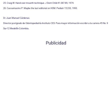
25. Craig W: Hand over mounth technique. J Dent Child 41:387-89, 1974.
26. Cassamasino P: Maybe the last editorial on HOM. Pediatr 15:233, 1993.
Dr. Juan Manuel Cárdenas.
Director postgrado de Odontopediatría Instituto CES. Para mayor información escribir a la carrera 45 No. 9
Sur-12 Medellín-Colombia.
Publicidad