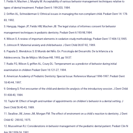
1. Fields H, Machen J, Murphy M: Acceptability of various behavior management techniques relative to
types of dental treatment. Pediatr Dent 6: 199-203, 1984.
2. Griffen AL, Schneiderman U: Ethnical issues in managing the non-compliant child. Pediatr Dent 14: 178-
83, 1992.
3. Hang pp, Hagan JP, Fields HW, Machen JB: The legal status of informes consent for behavior
management techniques in pediatric dentistry. Pediatr Dent 6:193-98,1984.
4. Wilson S: A review of important elements in sedation study methodology. Pediatr Dent 17:406-13,1995.
5. Johnson R: Maternal anxiety and child behavior. J Dent Child 36:87-92, 1969.
6. Papalia D, Wendckos S: El Mundo del Niño. En: Psicología del Desarrollo: De la Infancia a la
Adolescencia. 5ta de Méjico: McGraw-Hill, 1993, pp 18-37.
7. Radis FG, Wilson S, griffen AL, Coury DL: Temperament as a predictor of behavior during initial
examination in children Pediatr Dent 16:121-27, 1994.
8. American Academy of Pediatric Dentistry: Special Issue: Reference Manual 1996-1997. Pediatr Dent
18:40-44, 1997.
9. Grinberg S: First encounter of the child and dentist:An analysis of the introductory session. J Dent Child
51:438-40, 1984.
10. Taylor M: Effect of length and number of appointments on children’s behavior in a dental setting. J
Dent Child 56:40-43, 1989.
11. Swallow JW, Jones JM, Morgan FM: The effect of enviroment on a child’s reaction to dentistry. J Dent
Child 42 : 290-92, 1975.
12. Musselman RJ: Considerations in behavior management of the pediatric dental patient. Pediatr Clin N
Am 38:1309-24, 1991.