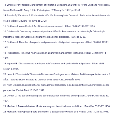
13. Wright G: Psychologic Management of children’s Behaviors. En Dentistry for the Child and Adolescent,
5ta de McDonald R, Avery D, Eds. Philadelphia: CV Mosby Co, 1987, pp 38-61.
14. Papalia D, Wendckos S: El Mundo del Niño. En: Psicología del Desarrollo: De la Infancia a Adolescencia.
5ta edi Méjico: McGraw-Hill, 1993, pp 23-28.
15. Pinkham J: Voice Control. An old technique reexamined . J Dent Child 52:199-202, 1995.
16. Cárdenas D: Conducta y manejo del paciente Niño. En: Fundamentos de odontología: Odontología
Pediátrica. Medellín: Corporación para investigaciones biológicas, 1996, pp 22-30.
17. Pinkham J: The roles of requests and promises in child patient management. J Dent Child 60: 169-81,
1993.
18. Rubinstein L: Time-Out: An evaluation of a bahavior management technique. Pediatr Dent 5:109-14,
1983.
19. Ingersoll B: Distraction and contingent reinforcement with pediatric dental patients. J Dent Vhild
51:204-6, 1984.
20. Lenis A: Eficacia de la Técnica de Distracción Contingente con Material Auditivo en pacientes de 4 a 6
años. Tesis de Grado. Instituto de Ciencias de la Salud (CES), Medellín, 1996.
21. Kuhn B: Expanding child behavior management technology in pediatric dentistry: A behavioral science
perspective. Pediatr Dent 16:13-18, 1991.
22. Gordon D: The use of modeling and desensibilzation inthe child phobic patient. J Dent Child. 41:22-25,
1974.
23. Machen J: Desensibilzation: Model learning and dental behavior in children. J Dent Res 53:83-87, 1974.
24. Frankel R: the Papoose Board and mother’s attitudes following its use. Pediatr Dent 13:284-89, 1991.