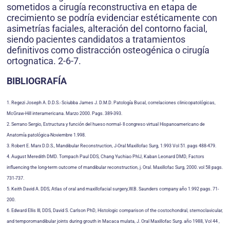
sometidos a cirugía reconstructiva en etapa de
crecimiento se podría evidenciar estéticamente con
asimetrías faciales, alteración del contorno facial,
siendo pacientes candidatos a tratamientos
definitivos como distracción osteogénica o cirugía
ortognatica. 2-6-7.
BIBLIOGRAFÍA
1. Regezi Joseph A. D.D.S.- Sciubba James J. D.M.D. Patología Bucal, correlaciones clinicopatológicas,
McGraw-Hill interamericana. Marzo 2000. Pags. 389-393.
2. Serrano Sergio, Estructura y función del hueso normal- II congreso virtual Hispanoamericano de
Anatomía patológica-Noviembre 1.998.
3. Robert E. Marx D.D.S., Mandibular Reconstruction, J-OraI Maxillofac Surg, 1.993 Vol 51. pags 488-479.
4. August Meredith DMD. Tompach Paul DDS, Chang Yuchiao PhlJ, Kaban Leonard DMD, Factors
influencing the long-term outcome of mandibular reconstruction, j. Oral. Maxillofac Surg, 2000. vol 58 pags.
731-737.
5. Keith David A. DDS, Atlas of oral and maxillofacial surgery,W.B. Saunders company año 1.992 pags. 71-
200.
6. Edward Ellis III, DDS, David S. Carlson PhD, Histologic comparison of the costochondral, sternoclavicular,
and temporomandibular joints during grouth in Macaca mulata, J. Oral Maxillofac Surg. año 1988, Vol 44 ,