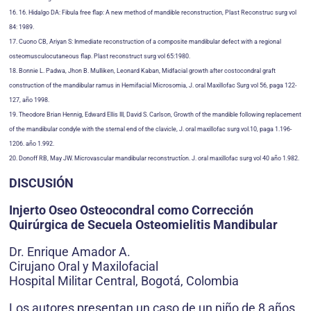
16. 16. Hidalgo DA: Fibula free flap: A new method of mandible reconstruction, Plast Reconstruc surg vol
84: 1989.
17. Cuono CB, Ariyan S: Inmediate reconstruction of a composite mandibular defect with a regional
osteomusculocutaneous flap. Plast reconstruct surg vol 65:1980.
18. Bonnie L. Padwa, Jhon B. MuIliken, Leonard Kaban, Midfacial growth after costocondral graft
construction of the mandibular ramus in Hemifacial Microsomia, J. oral Maxillofac Surg vol 56, paga 122-
127, año 1998.
19. Theodore Brian Hennig, Edward Ellis III, David S. Carlson, Growth of the mandible following replacement
of the mandibular condyle with the sternal end of the clavicle, J. oral maxillofac surg voI.10, paga 1.196-
1206. año 1.992.
20. Donoff RB, May JW. Microvascular mandibular reconstructíon. J. oral maxillofac surg vol 40 año 1.982.
DISCUSIÓN
Injerto Oseo Osteocondral como Corrección
Quirúrgica de Secuela Osteomielitis Mandibular
Dr. Enrique Amador A.
Cirujano Oral y Maxilofacial
Hospital Militar Central, Bogotá, Colombia
Los autores presentan un caso de un niño de 8 años