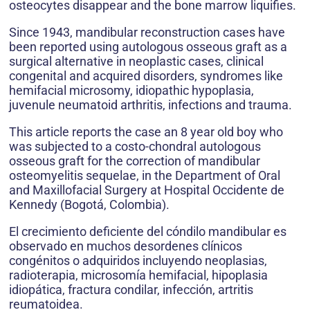
osteocytes disappear and the bone marrow liquifies.
Since 1943, mandibular reconstruction cases have
been reported using autologous osseous graft as a
surgical alternative in neoplastic cases, clinical
congenital and acquired disorders, syndromes like
hemifacial microsomy, idiopathic hypoplasia,
juvenule neumatoid arthritis, infections and trauma.
This article reports the case an 8 year old boy who
was subjected to a costo-chondral autologous
osseous graft for the correction of mandibular
osteomyelitis sequelae, in the Department of Oral
and Maxillofacial Surgery at Hospital Occidente de
Kennedy (Bogotá, Colombia).
El crecimiento deficiente del cóndilo mandibular es
observado en muchos desordenes clínicos
congénitos o adquiridos incluyendo neoplasias,
radioterapia, microsomía hemifacial, hipoplasia
idiopática, fractura condilar, infección, artritis
reumatoidea.