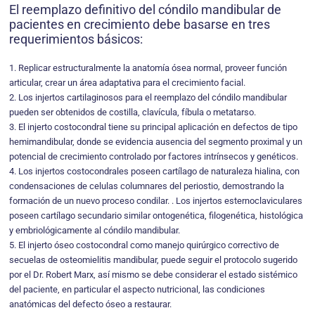
El reemplazo definitivo del cóndilo mandibular de
pacientes en crecimiento debe basarse en tres
requerimientos básicos:
1. Replicar estructuralmente la anatomía ósea normal, proveer función
articular, crear un área adaptativa para el crecimiento facial.
2. Los injertos cartilaginosos para el reemplazo del cóndilo mandibular
pueden ser obtenidos de costilla, clavícula, fíbula o metatarso.
3. El injerto costocondral tiene su principal aplicación en defectos de tipo
hemimandibular, donde se evidencia ausencia del segmento proximal y un
potencial de crecimiento controlado por factores intrínsecos y genéticos.
4. Los injertos costocondrales poseen cartílago de naturaleza hialina, con
condensaciones de celulas columnares del periostio, demostrando la
formación de un nuevo proceso condilar. . Los injertos esternoclaviculares
poseen cartílago secundario similar ontogenética, filogenética, histológica
y embriológicamente al cóndilo mandibular.
5. El injerto óseo costocondral como manejo quirúrgico correctivo de
secuelas de osteomielitis mandibular, puede seguir el protocolo sugerido
por el Dr. Robert Marx, así mismo se debe considerar el estado sistémico
del paciente, en particular el aspecto nutricional, las condiciones
anatómicas del defecto óseo a restaurar.