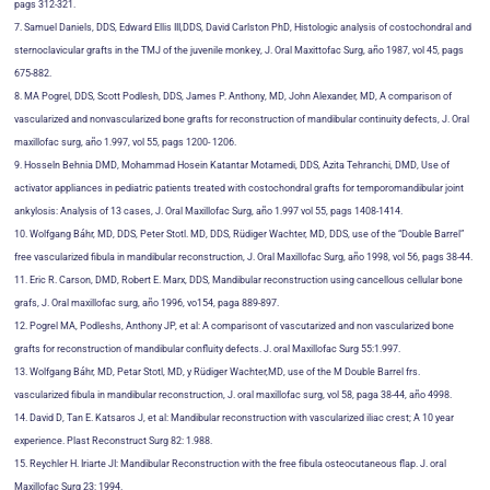
pags 312-321.
7. Samuel Daniels, DDS, Edward Ellis III,DDS, David Carlston PhD, Histologic analysis of costochondral and
sternoclavicular grafts in the TMJ of the juvenile monkey, J. Oral Maxittofac Surg, año 1987, vol 45, pags
675-882.
8. MA Pogrel, DDS, Scott Podlesh, DDS, James P. Anthony, MD, John Alexander, MD, A comparison of
vascularized and nonvascularized bone grafts for reconstruction of mandibular continuity defects, J. Oral
maxillofac surg, año 1.997, vol 55, pags 1200- 1206.
9. Hosseln Behnia DMD, Mohammad Hosein Katantar Motamedi, DDS, Azita Tehranchi, DMD, Use of
activator appliances in pediatric patients treated with costochondral grafts for temporomandibular joint
ankylosis: Analysis of 13 cases, J. Oral Maxillofac Surg, año 1.997 vol 55, pags 1408-1414.
10. Wolfgang Báhr, MD, DDS, Peter Stotl. MD, DDS, Rüdiger Wachter, MD, DDS, use of the “Double Barrel”
free vascularized fibula in mandibular reconstruction, J. Oral Maxillofac Surg, año 1998, vol 56, pags 38-44.
11. Eric R. Carson, DMD, Robert E. Marx, DDS, Mandibular reconstruction using cancellous cellular bone
grafs, J. Oral maxillofac surg, año 1996, vo154, paga 889-897.
12. Pogrel MA, Podleshs, Anthony JP, et al: A comparisont of vascutarized and non vascularized bone
grafts for reconstruction of mandibular confluity defects. J. oral Maxillofac Surg 55:1.997.
13. Wolfgang Báhr, MD, Petar Stotl, MD, y Rüdiger Wachter,MD, use of the M Double Barrel frs.
vascularized fibula in mandibular reconstruction, J. oral maxillofac surg, vol 58, paga 38-44, año 4998.
14. David D, Tan E. Katsaros J, et al: Mandibular reconstruction with vascularized iliac crest; A 10 year
experience. Plast Reconstruct Surg 82: 1.988.
15. Reychler H. Iriarte JI: Mandibular Reconstruction with the free fibula osteocutaneous flap. J. oral
Maxillofac Surg 23: 1994.