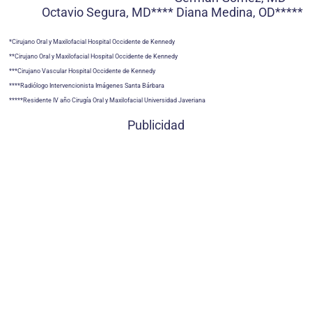
Octavio Segura, MD**** Diana Medina, OD*****
*Cirujano Oral y Maxilofacial Hospital Occidente de Kennedy
**Cirujano Oral y Maxilofacial Hospital Occidente de Kennedy
***Cirujano Vascular Hospital Occidente de Kennedy
****Radiólogo Intervencionista Imágenes Santa Bárbara
*****Residente IV año Cirugía Oral y Maxilofacial Universidad Javeriana
Publicidad