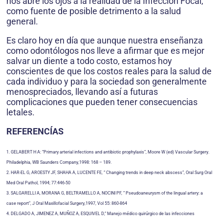
nos abre los ojos a la realidad de la Infección Focal,
como fuente de posible detrimento a la salud
general.
Es claro hoy en día que aunque nuestra enseñanza
como odontólogos nos lleve a afirmar que es mejor
salvar un diente a todo costo, estamos hoy
conscientes de que los costos reales para la salud de
cada individuo y para la sociedad son generalmente
menospreciados, llevando así a futuras
complicaciones que pueden tener consecuencias
letales.
REFERENCÍAS
1. GELABERT H A: “Primary arterial infections and antibiotic prophylaxis”, Moore W (ed) Vascular Surgery.
Philadelphia, WB Saunders Company,1998: 168 – 189.
2. HAR-EL G, AROESTY JF, SHAHA A, LUCENTE FE, “ Changing trends in deep neck abscess”, Oral Surg Oral
Med Oral Pathol, 1994; 77:446-50
3. SALGARELLI A, MORANA G, BELTRAMELLO A, NOCINI PF, “ Pseudoaneurysm of the lingual artery: a
case report”, J Oral Maxillofacial Surgery,1997, Vol 55: 860-864
4. DELGADO A, JIMENEZ A, MUÑOZ A, ESQUIVEL D,“ Manejo médico quirúrgico de las infecciones