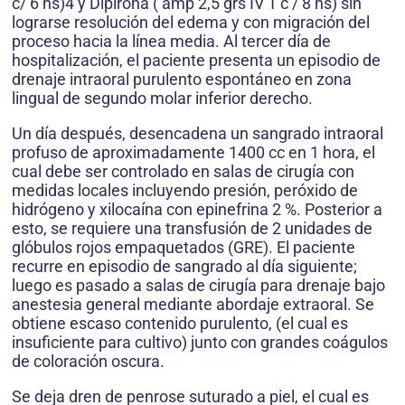
c/ 6 hs)4 y Dipirona ( amp 2,5 grs IV 1 c / 8 hs) sin
lograrse resolución del edema y con migración del
proceso hacia la línea media. Al tercer día de
hospitalización, el paciente presenta un episodio de
drenaje intraoral purulento espontáneo en zona
lingual de segundo molar inferior derecho.
Un día después, desencadena un sangrado intraoral
profuso de aproximadamente 1400 cc en 1 hora, el
cual debe ser controlado en salas de cirugía con
medidas locales incluyendo presión, peróxido de
hidrógeno y xilocaína con epinefrina 2 %. Posterior a
esto, se requiere una transfusión de 2 unidades de
glóbulos rojos empaquetados (GRE). El paciente
recurre en episodio de sangrado al día siguiente;
luego es pasado a salas de cirugía para drenaje bajo
anestesia general mediante abordaje extraoral. Se
obtiene escaso contenido purulento, (el cual es
insuficiente para cultivo) junto con grandes coágulos
de coloración oscura.
Se deja dren de penrose suturado a piel, el cual es