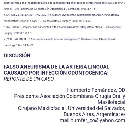
odontogénicas en el hospital pediátrico de la misericordia en el período comprendido entre junio de 1994 y
junio de 1998”, Revista de la Federación Odontológica Colombiana, 1998, p. 4-15
5. SANCHEZ F, DELGADO F, RAMOS M,“ Pseudoaneurysm of the superficial temporal artery treated by
embolization: report of a case”, J Oral Maxillofacial Surgery, 2000; 58: 819-821
6. DARROS G, “Complications associated with extracranial carotid artery interventions”, J Endovascular
Surgery, 1996; 3: 166-170
7. YAKES WF, ROSSI P, “ Arteriovenous malformation management”, Cardiovascular Interventional
Radiology, 1996; 19: 65-71.
DISCUSIÓN
FALSO ANEURISMA DE LA ARTERIA LINGUAL
CAUSADO POR INFECCIÓN ODONTOGÉNICA:
REPORTE DE UN CASO
Humberto Fernández, OD
Presidente Asociación Colombiana Cirugía Oral y
Maxilofacial
Cirujano Maxilofacial, Universidad del Salvador,
Buenos Aires, Argentina; e-
mail:humfer_co@yahoo.com