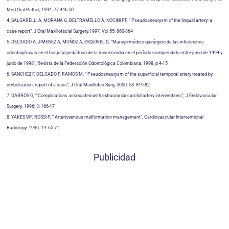
Med Oral Pathol, 1994; 77:446-50
4. SALGARELLI A, MORANA G, BELTRAMELLO A, NOCINI PF, “ Pseudoaneurysm of the lingual artery: a
case report”, J Oral Maxillofacial Surgery,1997, Vol 55: 860-864
5. DELGADO A, JIMENEZ A, MUÑOZ A, ESQUIVEL D, “Manejo médico quirúrgico de las infecciones
odontogénicas en el hospital pediátrico de la misericordia en el período comprendido entre junio de 1994 y
junio de 1998”, Revista de la Federación Odontológica Colombiana, 1998, p 4-15
6. SANCHEZ F, DELGADO F, RAMOS M, “ Pseudoaneurysm of the superficial temporal artery treated by
embolization: report of a case”, J Oral Maxillofac Surg, 2000; 58: 819-82.
7. DARROS G, “ Complications associated with extracranial carotid artery interventions”, J Endovascular
Surgery, 1996; 3: 166-17
8. YAKES WF, ROSSI P, “ Arteriovenous malformation management”, Cardiovascular Interventional
Radiology, 1996; 19: 65-71
Publicidad