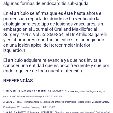
algunas formas de endocarditis sub-aguda.
En el artículo se afirma que es éste hasta ahora el
primer caso reportado, donde se ha verificado la
etiología para este tipo de lesiones vasculares, sin
embargo en el Journal of Oral and Maxillofacial
Surgery, 1997, Vol 55: 860-864, el Dr Attilio Salgarelli
y colaboradores reportan un caso similar originado
en una lesión apical del tercer molar inferior
izquierdo.1
El artículo adquiere relevancia ya que nos invita a
conocer una entidad que es poco frecuente y que por
ende requiere de toda nuestra atención.
REFERENCÍAS
1. SALGARELLI A, MORANA G, BELTRAMELLO A, NOCINI PF, “ Pseudoaneurysm of the lingual artery: a
case report”, J Oral Maxillofacial Surgery, 1997; 55: 860-864
2. GELABERT H.A.,: “ Primary arterial infections and antibiotic prophylaxis”, Moore W (ed) Vascular Surgery.
Philadelphia, WB Saunders Company, 1998; 168-189
3. HAR-EL G, AROESTY JF, SHAHA A, LUCENTE FE, “ Changing trends in deep neck abscess”, Oral Surg Oral