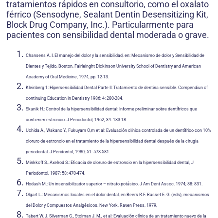
tratamientos rápidos en consultorio, como el oxalato
férrico (Sensodyne, Sealant Dentin Desensitizing Kit,
Block Drug Company, Inc.). Particularmente para
pacientes con sensibilidad dental moderada o grave.
Chansens A. I. El manejo del dolor y la sensibilidad, en: Mecanismo de dolor y Sensibilidad de
Dientes y Tejido, Boston, Fairleinght Dickinson University School of Dentistry and American
Academy of Oral Medicine, 1974, pp. 12-13.
Kleinberg 1: Hipersensibilidad Dental Parte II: Tratamiento de dentina sensible. Compendiun of
continuing Education in Dentistry 1986; 4: 280-284.
Skunik H.: Control de la hipersensibilidad dental: Informe preliminar sobre dentífricos que
contienen estroncio. J Periodontol, 1962; 34: 183-18.
Uchida A., Wakano Y., Fukuyam O,m et al: Evaluación clínica controlada de un dentífrico con 10%
cloruro de estroncio en el tratamiento de la hipersensibilidad dental después de la cirugía
periodontal. J Peridontol, 1980; 51: 578-581.
Minkkoff S., Axelrod S.: Eficacia de cloruro de estroncio en la hipersensibilidad dental, J
Periodontol, 1987; 58: 470-474.
Hodash M.: Un insensibilizador superior – nitrato potásico. J Am Dent Assoc, 1974; 88: 831.
Olgart L.: Mecanismos locales en el dolor dental, en Beers R.F. Basset E. G. (eds); mecanismos
del Dolor y Compuestos Analgésicos. New York, Raven Press, 1979,
Tabert W. J. Silverman G., Stolman J. M., et al: Evaluación clínica de un tratamiento nuevo de la