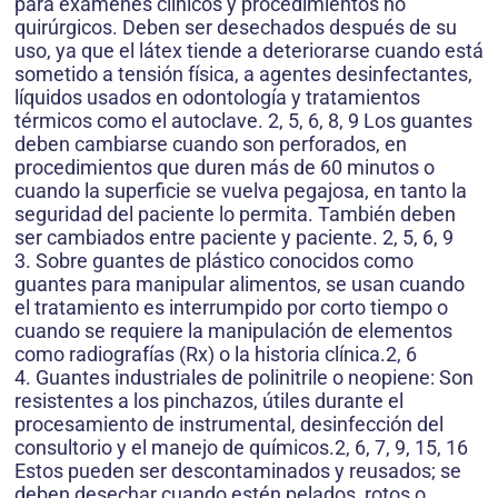
para exámenes clínicos y procedimientos no
quirúrgicos. Deben ser desechados después de su
uso, ya que el látex tiende a deteriorarse cuando está
sometido a tensión física, a agentes desinfectantes,
líquidos usados en odontología y tratamientos
térmicos como el autoclave. 2, 5, 6, 8, 9 Los guantes
deben cambiarse cuando son perforados, en
procedimientos que duren más de 60 minutos o
cuando la superficie se vuelva pegajosa, en tanto la
seguridad del paciente lo permita. También deben
ser cambiados entre paciente y paciente. 2, 5, 6, 9
3. Sobre guantes de plástico conocidos como
guantes para manipular alimentos, se usan cuando
el tratamiento es interrumpido por corto tiempo o
cuando se requiere la manipulación de elementos
como radiografías (Rx) o la historia clínica.2, 6
4. Guantes industriales de polinitrile o neopiene: Son
resistentes a los pinchazos, útiles durante el
procesamiento de instrumental, desinfección del
consultorio y el manejo de químicos.2, 6, 7, 9, 15, 16
Estos pueden ser descontaminados y reusados; se
deben desechar cuando estén pelados, rotos o