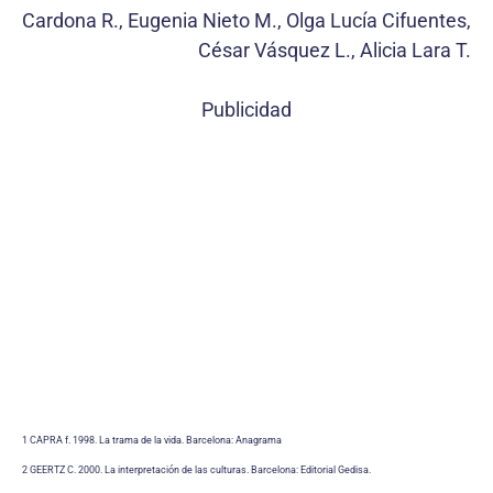
Cardona R., Eugenia Nieto M., Olga Lucía Cifuentes,
César Vásquez L., Alicia Lara T.
Publicidad
1 CAPRA f. 1998. La trama de la vida. Barcelona: Anagrama
2 GEERTZ C. 2000. La interpretación de las culturas. Barcelona: Editorial Gedisa.