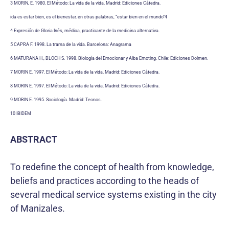
3 MORIN, E. 1980. El Método: La vida de la vida. Madrid: Ediciones Cátedra.
ida es estar bien, es el bienestar, en otras palabras, “estar bien en el mundo”4
4 Expresión de Gloria Inés, médica, practicante de la medicina alternativa.
5 CAPRA F. 1998. La trama de la vida. Barcelona: Anagrama
6 MATURANA H., BLOCH S. 1998. Biología del Emocionar y Alba Emoting. Chile: Ediciones Dolmen.
7 MORIN E. 1997. El Método: La vida de la vida. Madrid: Ediciones Cátedra.
8 MORIN E. 1997. El Método: La vida de la vida. Madrid: Ediciones Cátedra.
9 MORIN E. 1995. Sociología. Madrid: Tecnos.
10 IBIDEM
ABSTRACT
To redefine the concept of health from knowledge,
beliefs and practices according to the heads of
several medical service systems existing in the city
of Manizales.