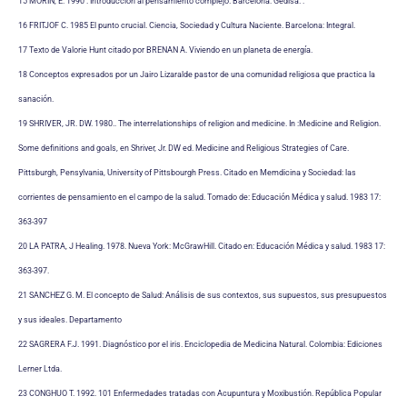
15 MORIN, E. 1990 . Introducción al pensamiento complejo. Barcelona: Gedisa. .
16 FRITJOF C. 1985 El punto crucial. Ciencia, Sociedad y Cultura Naciente. Barcelona: Integral.
17 Texto de Valorie Hunt citado por BRENAN A. Viviendo en un planeta de energía.
18 Conceptos expresados por un Jairo Lizaralde pastor de una comunidad religiosa que practica la
sanación.
19 SHRIVER, JR. DW. 1980.. The interrelationships of religion and medicine. In :Medicine and Religion.
Some definitions and goals, en Shriver, Jr. DW ed. Medicine and Religious Strategies of Care.
Pittsburgh, Pensylvania, University of Pittsbourgh Press. Citado en Memdicina y Sociedad: las
corrientes de pensamiento en el campo de la salud. Tomado de: Educación Médica y salud. 1983 17:
363-397
20 LA PATRA, J Healing. 1978. Nueva York: McGrawHill. Citado en: Educación Médica y salud. 1983 17:
363-397.
21 SANCHEZ G. M. El concepto de Salud: Análisis de sus contextos, sus supuestos, sus presupuestos
y sus ideales. Departamento
22 SAGRERA F.J. 1991. Diagnóstico por el iris. Enciclopedia de Medicina Natural. Colombia: Ediciones
Lerner Ltda.
23 CONGHUO T. 1992. 101 Enfermedades tratadas con Acupuntura y Moxibustión. República Popular