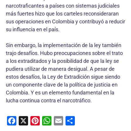
narcotraficantes a países con sistemas judiciales
más fuertes hizo que los carteles reconsideraran
sus operaciones en Colombia y contribuyó a reducir
su influencia en el país.
Sin embargo, la implementación de la ley también
trajo desafíos. Hubo preocupaciones sobre el trato
a los extraditados y la posibilidad de que la ley se
pudiera utilizar de manera desigual. A pesar de
estos desafíos, la Ley de Extradición sigue siendo
un componente clave de la política de justicia en
Colombia. Y es un elemento fundamental en la
lucha continua contra el narcotráfico.
F
X
Pi
W
E
C
a
nt
h
m
o