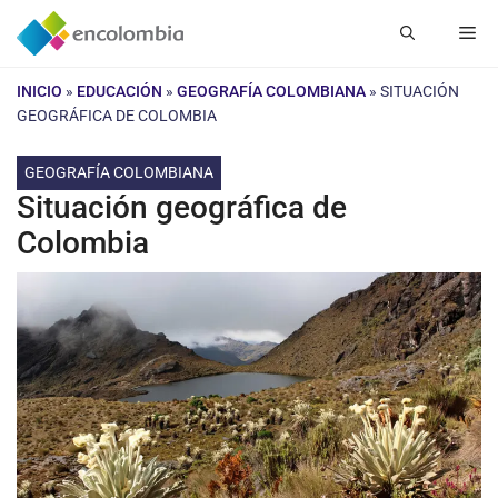
Saltar
Me
al
contenido
INICIO
»
EDUCACIÓN
»
GEOGRAFÍA COLOMBIANA
»
SITUACIÓN
GEOGRÁFICA DE COLOMBIA
GEOGRAFÍA COLOMBIANA
Situación geográfica de
Colombia