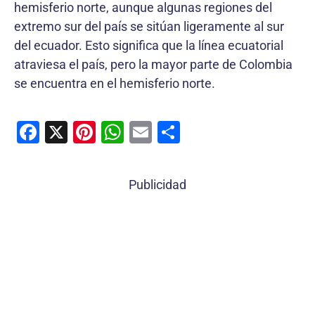
hemisferio norte, aunque algunas regiones del
extremo sur del país se sitúan ligeramente al sur
del ecuador. Esto significa que la línea ecuatorial
atraviesa el país, pero la mayor parte de Colombia
se encuentra en el hemisferio norte.
F
X
Pi
W
E
C
a
nt
h
m
o
c
er
at
ai
m
Publicidad
e
e
s
l
p
b
st
A
ar
o
p
tir
o
p
k