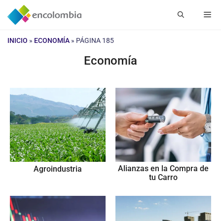
Saltar
Me
al
contenido
INICIO
»
ECONOMÍA
»
PÁGINA 185
Economía
Alianzas en la Compra de
Agroindustria
tu Carro