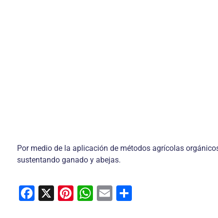
Por medio de la aplicación de métodos agrícolas orgánicos y
sustentando ganado y abejas.
F
X
Pi
W
E
C
a
nt
h
m
o