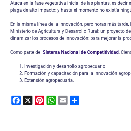
Ataca en la fase vegetativa inicial de las plantas, es decir
plaga de alto impacto; y hasta el momento no existía ningú
En la misma línea de la innovación, pero horas más tarde
Ministerio de Agricultura y Desarrollo Rural; un proyecto d
dinamizar los procesos de innovación; para mejorar la prod
Como parte del
Sistema Nacional de Competitividad
, Cien
Investigación y desarrollo agropecuario
Formación y capacitación para la innovación agrop
Extensión agropecuaria.
F
X
Pi
W
E
C
a
nt
h
m
o
c
er
at
ai
m
e
e
s
l
p