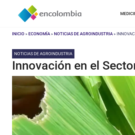
Saltar
al
MEDICI
contenido
INICIO
»
ECONOMÍA
»
NOTICIAS DE AGROINDUSTRIA
»
INNOVAC
NOTICIAS DE AGROINDUSTRIA
Innovación en el Secto