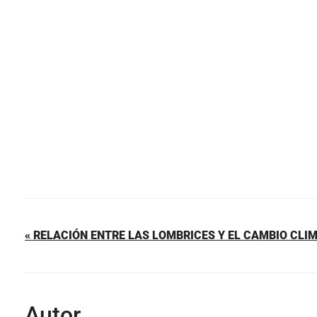
b
st
A
ar
o
p
tir
o
p
k
« RELACIÓN ENTRE LAS LOMBRICES Y EL CAMBIO CLI
Autor