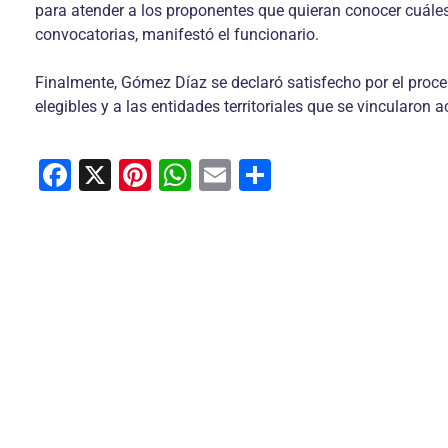
para atender a los proponentes que quieran conocer cuáles
convocatorias, manifestó el funcionario.
Finalmente, Gómez Díaz se declaró satisfecho por el proce
elegibles y a las entidades territoriales que se vincularon
F
X
Pi
W
E
C
a
nt
h
m
o
c
er
at
ai
m
e
e
s
l
p
b
st
A
ar
o
p
tir
o
p
k