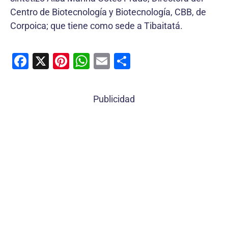
Centro de Biotecnología y Biotecnología, CBB, de
Corpoica; que tiene como sede a Tibaitatá.
F
X
Pi
W
E
C
a
nt
h
m
o
c
er
at
ai
m
Publicidad
e
e
s
l
p
b
st
A
ar
o
p
tir
o
p
k