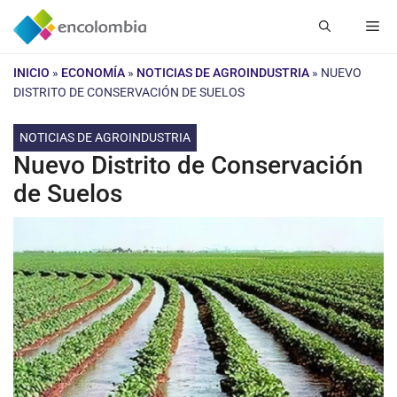
Saltar
Me
al
contenido
INICIO
»
ECONOMÍA
»
NOTICIAS DE AGROINDUSTRIA
»
NUEVO
DISTRITO DE CONSERVACIÓN DE SUELOS
NOTICIAS DE AGROINDUSTRIA
Nuevo Distrito de Conservación
de Suelos