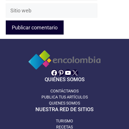
Sitio
web
Facebook
Pinterest
YouTube
X
QUIÉNES SOMOS
CONTÁCTANOS
PUBLICA TUS ARTÍCULOS
QUIENES SOMOS
NUESTRA RED DE SITIOS
TURISMO
RECETAS