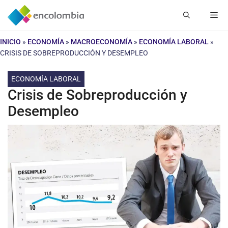
Saltar
Me
al
contenido
INICIO
»
ECONOMÍA
»
MACROECONOMÍA
»
ECONOMÍA LABORAL
»
CRISIS DE SOBREPRODUCCIÓN Y DESEMPLEO
ECONOMÍA LABORAL
Crisis de Sobreproducción y
Desempleo