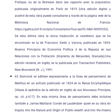
Politque, ou de la Richesse dans ses rapports avec la poputation,
publicada originalmente en París en 1819 (Una edición digital y
acsímil de esta obra puede consultarse a través de la página web de la
Biblioteca Nacional de Francia:
https://gallica.bnf.fr/scripts/ConsultationTout.exe?E=0&O=N095553).
De esta última obra la única traducción al castellano que se ha
encontrado es la de Francisco Xeréz y Varona, publicada en 1834:
Nuevos Principios de Economía Política ó de la Riqueza en sus
Relaciones con la Población (Imprenta de Benavides, Granada).Una
edición reciente, en inglés, es la publicada por Transaction Publishers,
New Brunswick (N. J.), 1991.
65 Sismondi se adhiere expresamente a la línea de pensamiento de
Malthus en un artículo publicado en 1824 en la Revue Encylopédique
(Véase el apéndice de la edición en inglés de sus Nouveaux Principes,
op. cit. p.617). En esta misma línea de pensamiento debe incluirse
también a James Maitland -Conde de Lauderdale- quien en su obra An
Inquiry into the Nature and Origin of Public wealth and into the means