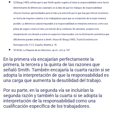
52 Blaug (1985) señala que lo que Smith quizás sugiera al tratar la responsabilidad como factor
determinante de diferencias salariales es la idea de que los trabajos de responsabilidad
ofrecen muchas oportunidades para el robo y la extorsión por lo que hay que ofrecer incentivos
en forma de mayores salarios a los trabajadores para que se comporten de la mejor manera
posible. La diferencia salarial imputable a la responsabilidad se interpreta entonces como una
póliza de seguro contra el robo y la traición de la confianza. No obstante, aceptar esta
interpretación nos llevaría a entrar en aspectos relacionados con la información asimétrica que
difícilmente pueden atribuirse a Smith. Véase M. Blaug (1985), Teoría Económica en
Retrospección, F.C.E. España, Madrid, p. 78.
53 Smith, La Riqueza de las Naciones, op.cit., vol.I, p. 187
En la primera vía encajarían perfectamente la
primera, la tercera y la quinta de las razones que
señaló Smith. También encajaría la cuarta razón si se
adopta la interpretación de que la responsabilidad es
una carga que aumenta la desutilidad del trabajo.
Por su parte, en la segunda vía se incluirían la
segunda razón y también la cuarta si se adopta la
interpretación de la responsabilidad como una
cualificación específica de los trabajadores.