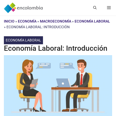
Saltar
Me
al
contenido
INICIO
»
ECONOMÍA
»
MACROECONOMÍA
»
ECONOMÍA LABORAL
»
ECONOMÍA LABORAL: INTRODUCCIÓN
ECONOMÍA LABORAL
Economía Laboral: Introducción