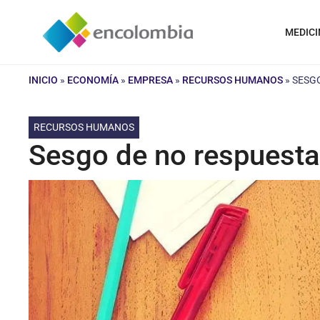
Saltar
al
MEDICI
contenido
INICIO
»
ECONOMÍA
»
EMPRESA
»
RECURSOS HUMANOS
»
SESGO
RECURSOS HUMANOS
Sesgo de no respuesta: