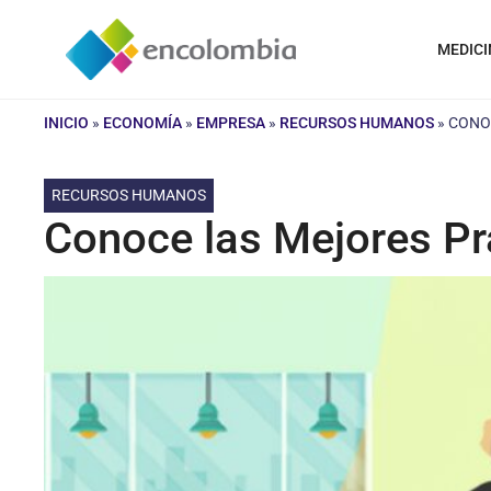
Saltar
al
MEDICI
contenido
INICIO
»
ECONOMÍA
»
EMPRESA
»
RECURSOS HUMANOS
»
CONOC
RECURSOS HUMANOS
Conoce las Mejores Pra