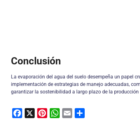
Conclusión
La evaporación del agua del suelo desempeña un papel cruci
implementación de estrategias de manejo adecuadas, como el
garantizar la sostenibilidad a largo plazo de la producció
F
X
Pi
W
E
C
a
nt
h
m
o
c
er
at
ai
m