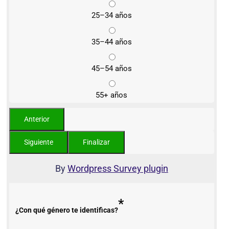
25–34 años
35–44 años
45–54 años
55+ años
By
Wordpress Survey plugin
*
¿Con qué género te identificas?