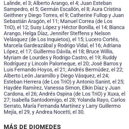
Lalinde, el 3; Alberto Arango, el 4; Juan Esteban
Sampedro, el 5; Germán Escallón, el 8; Aura Cristina
Geithner y Diego Torres, el 9; Catherine Fullop y Juan
Sebastián Aragón, el 11; Manuel Correa (de Los
TriO), el 12; Susy López y Héctor Bonilla, el 14; Bianca
Arango, Helga Díaz, Jennifer Steffens y Nelson
Velásquez (de Los Inquietos), el 15; Lucero Cortés,
Marcela Gardeazábal y Rodrigo Vidal, el 16; Adriana
López, el 17; Guillermo Dávila, el 18; Bruce Willis,
Myriam de Lourdes y Rodrigo Castro, el 19; Ruddy
Rodríguez y Lincoln Palomeque, el 20; José Barros y
Luis Fernando Hoyos, el 21; Andrés Bermúdez, el 22;
Alberto León Jaramillo y Diego Vásquez, el 24;
Esteban Herrera (de Los TriO) y Antonio Sanint, el 25;
Haydée Ramírez, Vanessa Simon, Elkin Díaz y Juan
Cardona, el 26; Andrés Ospina (de Los TriO) y Xuxa, el
27; Isabella Santodomigo, el 28; Yolanda Rayo, Carlos
Serrato, María Fernanda Martínez y Larry Guillermo
Mejía, el 29, y Andrea Nocetti, el 30.
MÁS DE DIOMEDES