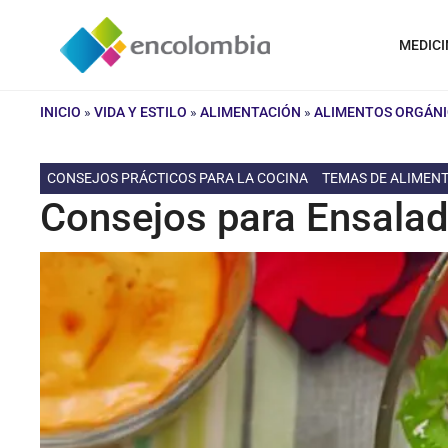
Saltar
al
MEDICI
contenido
INICIO
»
VIDA Y ESTILO
»
ALIMENTACIÓN
»
ALIMENTOS ORGÁN
CONSEJOS PRÁCTICOS PARA LA COCINA
TEMAS DE ALIMEN
Consejos para Ensala