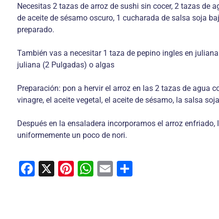
Necesitas 2 tazas de arroz de sushi sin cocer, 2 tazas de 
de aceite de sésamo oscuro, 1 cucharada de salsa soja baja
preparado.
También vas a necesitar 1 taza de pepino ingles en juliana
juliana (2 Pulgadas) o algas
Preparación: pon a hervir el arroz en las 2 tazas de agua co
vinagre, el aceite vegetal, el aceite de sésamo, la salsa soj
Después en la ensaladera incorporamos el arroz enfriado, 
uniformemente un poco de nori.
F
X
Pi
W
E
C
a
nt
h
m
o
c
er
at
ai
m
e
e
s
l
p