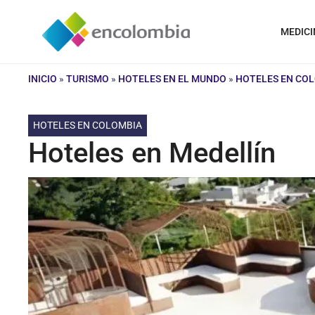
Saltar
al
MEDICI
contenido
INICIO
»
TURISMO
»
HOTELES EN EL MUNDO
»
HOTELES EN CO
HOTELES EN COLOMBIA
Hoteles en Medellín