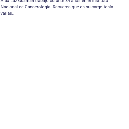
Alba Luz Guamán trabajó durante 34 años en el Instituto
Nacional de Cancerología. Recuerda que en su cargo tenía
varias...