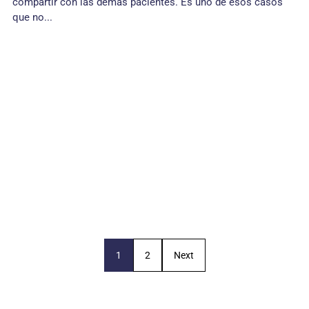
compartir con las demás pacientes. Es uno de esos casos
que no...
1
2
Next