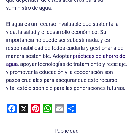
suministro de agua.
El agua es un recurso invaluable que sustenta la
vida, la salud y el desarrollo económico. Su
importancia no puede ser subestimada, y es
responsabilidad de todos cuidarla y gestionarla de
manera sostenible. Adoptar
prácticas de ahorro de
agua
, apoyar tecnologías de tratamiento y reciclaje,
y promover la educación y la cooperación son
pasos cruciales para asegurar que este recurso
vital esté disponible para las generaciones futuras.
F
X
Pi
W
E
C
a
nt
h
m
o
c
er
at
ai
m
Publicidad