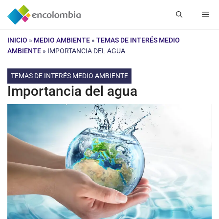
Saltar
Me
al
contenido
INICIO
»
MEDIO AMBIENTE
»
TEMAS DE INTERÉS MEDIO
AMBIENTE
»
IMPORTANCIA DEL AGUA
TEMAS DE INTERÉS MEDIO AMBIENTE
Importancia del agua