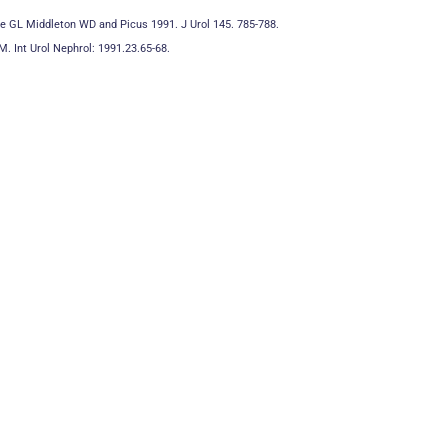
iole GL Middleton WD and Picus 1991. J Urol 145. 785-788.
. Int Urol Nephrol: 1991.23.65-68.