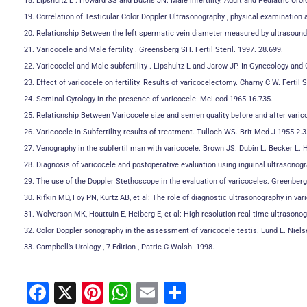
18. Lipshultz L . Howard SS and Buchs JN. Male infertility. Adult and Pediatric Ur
19. Correlation of Testicular Color Doppler Ultrasonography , physical examination 
20. Relationship Between the left spermatic vein diameter measured by ultrasound 
21. Varicocele and Male fertility . Greensberg SH. Fertil Steril. 1997. 28.699.
22. Varicocelel and Male subfertility . Lipshultz L and Jarow JP. In Gynecology and 
23. Effect of varicocele on fertility. Results of varicocelectomy. Charny C W. Fertil S
24. Seminal Cytology in the presence of varicocele. McLeod 1965.16.735.
25. Relationship Between Varicocele size and semen quality before and after varico
26. Varicocele in Subfertility, results of treatment. Tulloch WS. Brit Med J 1955.2.3
27. Venography in the subfertil man with varicocele. Brown JS. Dubin L. Becker L. 
28. Diagnosis of varicocele and postoperative evaluation using inguinal ultrasono
29. The use of the Doppler Stethoscope in the evaluation of varicoceles. Greenber
30. Rifkin MD, Foy PN, Kurtz AB, et al: The role of diagnostic ultrasonography in va
31. Wolverson MK, Houttuin E, Heiberg E, et al: High-resolution real-time ultrason
32. Color Doppler sonography in the assessment of varicocele testis. Lund L. Niel
33. Campbell’s Urology , 7 Edition , Patric C Walsh. 1998.
F
X
Pi
W
E
C