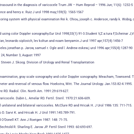
ultrasound in the diagnosis of varicocele Trum JW – Hum Reprod – 1996 Jun; 11(6): 1232-5
ance and henry e. Ruiz J urol 1998 may;159(5): 1565-1567
coring system with physical examination Rei k. Chiou, joseph c. Anderson, randy k. Wobig, da
using color Doppler sonography.Eur Urol 1998;33(1):91-3.Student V,Z:a:tura F,Scheinar J,Vr
fan, leonardo siplovich, lev koltun and noam benyamin.J urol 1997 apr;157(4):1456-7
eles.jonathan p. Jarow, samuel r. Ogle and l. Andrew eskew.j urol 1996 apr;155(4):1287-90
e 24, Number 3, August 1997
 Steven J. Skoog. Division of Urology and Renal Transplantation
al examination, gray scale sonography and color Doppler sonography. Meacham, Townsend. T
ameter and reversal of venous flow. Hoekstra, Witt. The Journal Urology. Jan.153.82-4.1995.
e RD. Radiol. Clin. North Am. 1991:29:619-627.
ricocele. Dubin L. Amelar RD. Fertil. Steril. 1970:21:606-609.
l unilateral and bilateral varicoceles. McClure RD and Hricak H. J Urol 1986 135: 711-715.
 D. Sarvi K. and Hricak H. J Urol 1991:145:789-791.
nd O’Donell KT. Ann J Roetgen 1987: 148: 71-75.
htold R. Sharling E. Jarow JP. Fertil Steril 1993: 60:693-697.