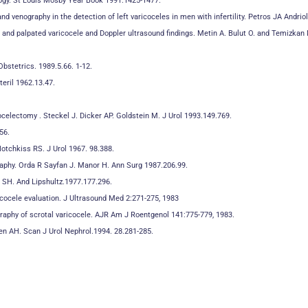
ology. St Louis Mosby Year Book 1991:1425-1477.
and venography in the detection of left varicoceles in men with infertility. Petros JA Andr
and palpated varicocele and Doppler ultrasound findings. Metin A. Bulut O. and Temizkan M
Obstetrics. 1989.5.66. 1-12.
teril 1962.13.47.
celectomy . Steckel J. Dicker AP. Goldstein M. J Urol 1993.149.769.
56.
Hotchkiss RS. J Urol 1967. 98.388.
graphy. Orda R Sayfan J. Manor H. Ann Surg 1987.206.99.
g SH. And Lipshultz.1977.177.296.
ricocele evaluation. J Ultrasound Med 2:271-275, 1983
ography of scrotal varicocele. AJR Am J Roentgenol 141:775-779, 1983.
sen AH. Scan J Urol Nephrol.1994. 28.281-285.