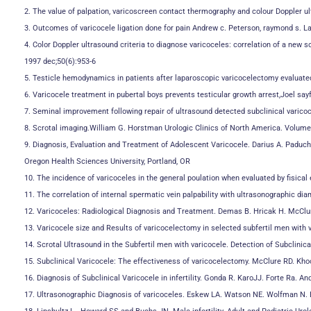
2. The value of palpation, varicoscreen contact thermography and colour Doppler 
3. Outcomes of varicocele ligation done for pain Andrew c. Peterson, raymond s. L
4. Color Doppler ultrasound criteria to diagnose varicoceles: correlation of a new s
1997 dec;50(6):953-6
5. Testicle hemodynamics in patients after laparoscopic varicocelectomy evaluated 
6. Varicocele treatment in pubertal boys prevents testicular growth arrest,Joel say
7. Seminal improvement following repair of ultrasound detected subclinical varicoc
8. Scrotal imaging.William G. Horstman Urologic Clinics of North America. Volum
9. Diagnosis, Evaluation and Treatment of Adolescent Varicocele. Darius A. Paduch
Oregon Health Sciences University, Portland, OR
10. The incidence of varicoceles in the general poulation when evaluated by fisic
11. The correlation of internal spermatic vein palpability with ultrasonographic di
12. Varicoceles: Radiological Diagnosis and Treatment. Demas B. Hricak H. McClur
13. Varicocele size and Results of varicocelectomy in selected subfertil men with va
14. Scrotal Ultrasound in the Subfertil men with varicocele. Detection of Subclinica
15. Subclinical Varicocele: The effectiveness of varicocelectomy. McClure RD. Khoo
16. Diagnosis of Subclinical Varicocele in infertility. Gonda R. KaroJJ. Forte Ra. A
17. Ultrasonographic Diagnosis of varicoceles. Eskew LA. Watson NE. Wolfman N. Bec