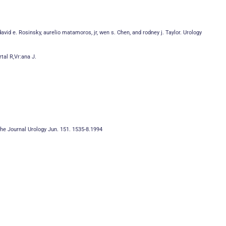
vid e. Rosinsky, aurelio matamoros, jr, wen s. Chen, and rodney j. Taylor. Urology
tal R,Vr:ana J.
he Journal Urology Jun. 151. 1535-8.1994