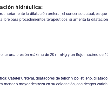
ación hidráulica:
rutinariamente la dilatación ureteral; el concenso actual, es qu
calibre para procedimientos terapéuticos, sí amerita la dilataci
rrollar una presión máxima de 20 mmHg y un flujo máximo de 4
ica: Catéter ureteral, dilatadores de teflón y polietileno, dilata
ren menor o mayor destreza en su colocación, con riesgos varia