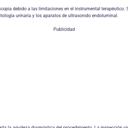
oscopia debido a las limitaciones en el instrumental terapéutico.
itología urinaria y los aparatos de ultrasonido endoluminal.
Publicidad
ta la agudeza diagnóstica del procedimiento. La inspección visu