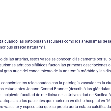
ieza cuándo las patologías vasculares como los aneurismas de las
umoribus praeter naturam”1.
o de las arterias, estos vasos se conocen clásicamente por su p
neurismas aórticos sifilíticos fueron las primeras descripciones 
o al gran auge del conocimiento de la anatomía mórbida y las di
s conocimientos relacionados con la patología vascular en la ci
os estudiantes Johann Conrad Brunner (describió las glándulas
o a la incipiente facultad de medicina de la Universidad de Basil
 autopsias a los pacientes que murieron en dicho hospital en 16
ro-vascular y especulaba que su propia aorta estaba calcificada