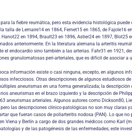
para la fiebre reumática, pero esta evidencia histológica puede 
 de la talla de Lemaire14 en 1864, Fernet15 en 1865, de Fajole1
anot22 en 1894, Brault23 en 1896, Astier24 en 1897, Blot25 e
ados anteriormente. En la literatura alemana la arteritis reumá
el endocardio sino también a las arterias. Fahr31 en 1921, desc
es granulomatosas peri-arteriales, que es difícil de asociar a un
oca información existe o casi ninguna, excepto, en algunos info
esos infecciosos. Otras descripciones de algunos estudiosos de
ltiples aneurismas en una forma generalizada; la descripción 
rios aneurismas en el brazo izquierdo y la descripción de Phili
 63 aneurismas arteriales. Algunos autores como Dickson80, Li
pero las descripciones clínico-patológicas no son muy claras ya q
cartar que fueran casos de poliarteritis nodosa (PAN). Lo que n
r en Viena y Berlín a cargo de dos grandes médicos como Karl (m
patologías y de las patogénesis de las enfermedades; este invest