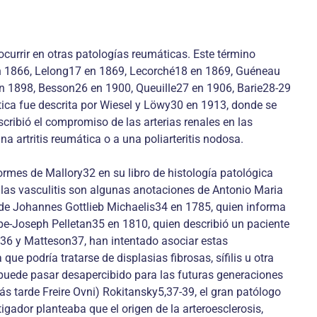
ocurrir en otras patologías reumáticas. Este término
6 en 1866, Lelong17 en 1869, Lecorché18 en 1869, Guéneau
n 1898, Besson26 en 1900, Queuille27 en 1906, Barie28-29
tica fue descrita por Wiesel y Löwy30 en 1913, donde se
ribió el compromiso de las arterias renales en las
a artritis reumática o a una poliarteritis nodosa.
rmes de Mallory32 en su libro de histología patológica
 las vasculitis son algunas anotaciones de Antonio Maria
de Johannes Gottlieb Michaelis34 en 1785, quien informa
ppe-Joseph Pelletan35 en 1810, quien describió un paciente
e36 y Matteson37, han intentado asociar estas
ue podría tratarse de displasias fibrosas, sífilis u otra
o puede pasar desapercibido para las futuras generaciones
ás tarde Freire Ovni) Rokitansky5,37-39, el gran patólogo
igador planteaba que el origen de la arteroesclerosis,