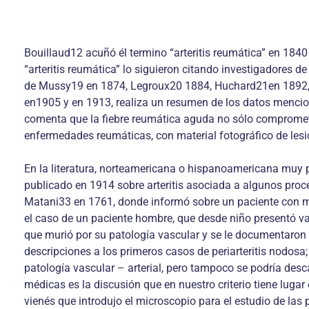
Bouillaud12 acuñó él termino “arteritis reumática” en 1840 
“arteritis reumática” lo siguieron citando investigadores
de Mussy19 en 1874, Legroux20 1884, Huchard21en 1892, H
en1905 y en 1913, realiza un resumen de los datos mencion
comenta que la fiebre reumática aguda no sólo compromete 
enfermedades reumáticas, con material fotográfico de lesion
En la literatura, norteamericana o hispanoamericana muy p
publicado en 1914 sobre arteritis asociada a algunos proc
Matani33 en 1761, donde informó sobre un paciente con mú
el caso de un paciente hombre, que desde niño presentó va
que murió por su patología vascular y se le documentaron
descripciones a los primeros casos de periarteritis nodosa; 
patología vascular – arterial, pero tampoco se podría des
médicas es la discusión que en nuestro criterio tiene luga
vienés que introdujo el microscopio para el estudio de las 