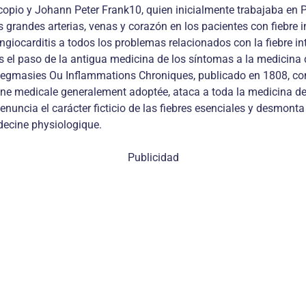
copio y Johann Peter Frank10, quien inicialmente trabajaba en P
as grandes arterias, venas y corazón en los pacientes con fiebre
ocarditis a todos los problemas relacionados con la fiebre inte
 es el paso de la antigua medicina de los síntomas a la medicina
 Phlegmasies Ou Inflammations Chroniques, publicado en 1808, c
rine medicale generalement adoptée, ataca a toda la medicina de
enuncia el carácter ficticio de las fiebres esenciales y desmont
ecine physiologique.
Publicidad