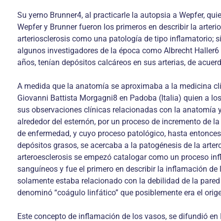
Su yerno Brunner4, al practicarle la autopsia a Wepfer, qui
Wepfer y Brunner fueron los primeros en describir la arteri
arteriosclerosis como una patología de tipo inflamatorio; sin
algunos investigadores de la época como Albrecht Haller6 
años, tenían depósitos calcáreos en sus arterias, de acuer
A medida que la anatomía se aproximaba a la medicina clí
Giovanni Battista Morgagni8 en Padoba (Italia) quien a l
sus observaciones clínicas relacionadas con la anatomía y 
alrededor del esternón, por un proceso de incremento de la
de enfermedad, y cuyo proceso patológico, hasta entonces 
depósitos grasos, se acercaba a la patogénesis de la arter
arteroesclerosis se empezó catalogar como un proceso infl
sanguíneos y fue el primero en describir la inflamación de
solamente estaba relacionado con la debilidad de la pared 
denominó “coágulo linfático” que posiblemente era el orige
Este concepto de inflamación de los vasos, se difundió en E