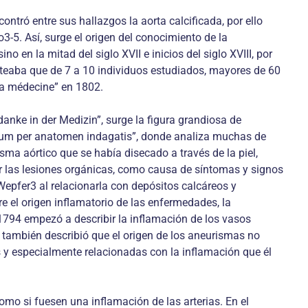
ontró entre sus hallazgos la aorta calcificada, por ello
o3-5. Así, surge el origen del conocimiento de la
o en la mitad del siglo XVII e inicios del siglo XVIII, por
nteaba que de 7 a 10 individuos estudiados, mayores de 60
 la médecine” en 1802.
nke in der Medizin”, surge la figura grandiosa de
borum per anatomen indagatis”, donde analiza muchas de
ma aórtico que se había disecado a través de la piel,
ar las lesiones orgánicas, como causa de síntomas y signos
epfer3 al relacionarla con depósitos calcáreos y
e el origen inflamatorio de las enfermedades, la
 1794 empezó a describir la inflamación de los vasos
9 también describió que el origen de los aneurismas no
s y especialmente relacionadas con la inflamación que él
omo si fuesen una inflamación de las arterias. En el