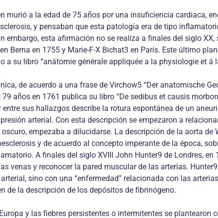
en murió a la edad de 75 años por una insuficiencia cardiaca, enc
osclerosis, y pensaban que esta patología era de tipo inflamatori
 embargo, esta afirmación no se realiza a finales del siglo XX, sin
en Berna en 1755 y Marie-F-X Bichat3 en París. Este último pla
do a su libro “anátomie générale appliquée a la physiologie et á
nica, de acuerdo a una frase de Virchow5 “Der anatomische Geda
os 79 años en 1761 publica su libro “De sedibus et causis mor
entre sus hallazgos describe la rotura espontánea de un aneuris
 presión arterial. Con esta descripción se empezaron a relacion
oscuro, empezaba a dilucidarse. La descripción de la aorta de W
oesclerosis y de acuerdo al concepto imperante de la época, sobr
amatorio. A finales del siglo XVIII John Hunter9 de Londres, en
 las venas y reconocer la pared muscular de las arterias. Hunter
arterial, sino con una “enfermedad” relacionada con las arteria
n de la descripción de los depósitos de fibrinógeno.
uropa y las fiebres persistentes o intermitentes se plantearon c