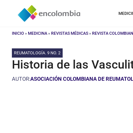
Saltar
al
MEDICI
contenido
INICIO
»
MEDICINA
»
REVISTAS MÉDICAS
»
REVISTA COLOMBIA
REUMATOLOGÍA. 9 NO. 2
Historia de las Vasculi
AUTOR:
ASOCIACIÓN COLOMBIANA DE REUMATO