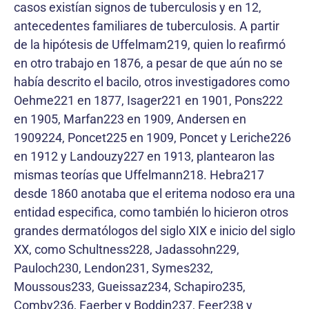
casos existían signos de tuberculosis y en 12,
antecedentes familiares de tuberculosis. A partir
de la hipótesis de Uffelmam219, quien lo reafirmó
en otro trabajo en 1876, a pesar de que aún no se
había descrito el bacilo, otros investigadores como
Oehme221 en 1877, Isager221 en 1901, Pons222
en 1905, Marfan223 en 1909, Andersen en
1909224, Poncet225 en 1909, Poncet y Leriche226
en 1912 y Landouzy227 en 1913, plantearon las
mismas teorías que Uffelmann218. Hebra217
desde 1860 anotaba que el eritema nodoso era una
entidad especifica, como también lo hicieron otros
grandes dermatólogos del siglo XIX e inicio del siglo
XX, como Schultness228, Jadassohn229,
Pauloch230, Lendon231, Symes232,
Moussous233, Gueissaz234, Schapiro235,
Comby236, Faerber y Boddin237, Feer238 y