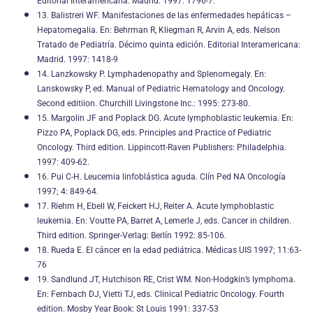
Editorial Interamericana: Madrid. 1997: 1796-7.
13. Balistreri WF. Manifestaciones de las enfermedades hepáticas –
Hepatomegalia. En: Behrman R, Kliegman R, Arvin A, eds. Nelson
Tratado de Pediatría. Décimo quinta edición. Editorial Interamericana:
Madrid. 1997: 1418-9
14. Lanzkowsky P. Lymphadenopathy and Splenomegaly. En:
Lanskowsky P, ed. Manual of Pediatric Hematology and Oncology.
Second editiion. Churchill Livingstone Inc.: 1995: 273-80.
15. Margolin JF and Poplack DG. Acute lymphoblastic leukemia. En:
Pizzo PA, Poplack DG, eds. Principles and Practice of Pediatric
Oncology. Third edition. Lippincott-Raven Publishers: Philadelphia.
1997: 409-62.
16. Pui C-H. Leucemia linfoblástica aguda. Clín Ped NA Oncología
1997; 4: 849-64.
17. Riehm H, Ebell W, Feickert HJ, Reiter A. Acute lymphoblastic
leukemia. En: Voutte PA, Barret A, Lemerle J, eds. Cancer in children.
Third edition. Springer-Verlag: Berlín 1992: 85-106.
18. Rueda E. El cáncer en la edad pediátrica. Médicas UIS 1997; 11:63-
76
19. Sandlund JT, Hutchison RE, Crist WM. Non-Hodgkin’s lymphoma.
En: Fernbach DJ, Vietti TJ, eds. Clinical Pediatric Oncology. Fourth
edition. Mosby Year Book: St Louis 1991: 337-53