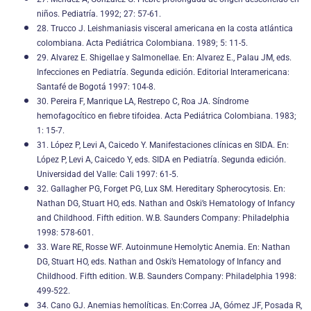
niños. Pediatría. 1992; 27: 57-61.
28. Trucco J. Leishmaniasis visceral americana en la costa atlántica
colombiana. Acta Pediátrica Colombiana. 1989; 5: 11-5.
29. Alvarez E. Shigellae y Salmonellae. En: Alvarez E., Palau JM, eds.
Infecciones en Pediatría. Segunda edición. Editorial Interamericana:
Santafé de Bogotá 1997: 104-8.
30. Pereira F, Manrique LA, Restrepo C, Roa JA. Síndrome
hemofagocítico en fiebre tifoidea. Acta Pediátrica Colombiana. 1983;
1: 15-7.
31. López P, Levi A, Caicedo Y. Manifestaciones clínicas en SIDA. En:
López P, Levi A, Caicedo Y, eds. SIDA en Pediatría. Segunda edición.
Universidad del Valle: Cali 1997: 61-5.
32. Gallagher PG, Forget PG, Lux SM. Hereditary Spherocytosis. En:
Nathan DG, Stuart HO, eds. Nathan and Oski’s Hematology of Infancy
and Childhood. Fifth edition. W.B. Saunders Company: Philadelphia
1998: 578-601.
33. Ware RE, Rosse WF. Autoinmune Hemolytic Anemia. En: Nathan
DG, Stuart HO, eds. Nathan and Oski’s Hematology of Infancy and
Childhood. Fifth edition. W.B. Saunders Company: Philadelphia 1998:
499-522.
34. Cano GJ. Anemias hemolíticas. En:Correa JA, Gómez JF, Posada R,