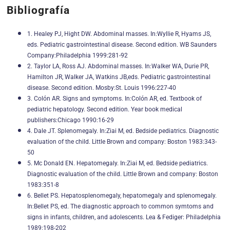
Bibliografía
1. Healey PJ, Hight DW. Abdominal masses. In:Wyllie R, Hyams JS,
eds. Pediatric gastrointestinal disease. Second edition. WB Saunders
Company:Philadelphia 1999:281-92
2. Taylor LA, Ross AJ. Abdominal masses. In:Walker WA, Durie PR,
Hamilton JR, Walker JA, Watkins JB,eds. Pediatric gastrointestinal
disease. Second edition. Mosby:St. Louis 1996:227-40
3. Colón AR. Signs and symptoms. In:Colón AR, ed. Textbook of
pediatric hepatology. Second edition. Year book medical
publishers:Chicago 1990:16-29
4. Dale JT. Splenomegaly. In:Ziai M, ed. Bedside pediatrics. Diagnostic
evaluation of the child. Little Brown and company: Boston 1983:343-
50
5. Mc Donald EN. Hepatomegaly. In:Ziai M, ed. Bedside pediatrics.
Diagnostic evaluation of the child. Little Brown and company: Boston
1983:351-8
6. Bellet PS. Hepatosplenomegaly, hepatomegaly and splenomegaly.
In:Bellet PS, ed. The diagnostic approach to common symtoms and
signs in infants, children, and adolescents. Lea & Fediger: Philadelphia
1989:198-202