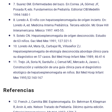
7. Suarez GM. Enfermedades del bazo. En:Correa JA, Gómez JF,
Posada R, eds. Fundamentos de Pediatría. Editorial CIB:Medellín
1994:1680-1
8. Loredo A. El niño con hepatoesplenomegalia de orígen incierto. En:
Loredo A, ed. Medicina Interna Pediátrica. Tercera edición. Mc Graw Hill
Interamericana: México 1997: 445-55.
9. Sotelo CN. Hepatoesplenomegalia de orígen desconocido. Estudio
de 63 niños. Gac Med Mex 1991; 127:321-5
10. Loredo AA, Mata QL, Carbajal RL, Villaseñor ZJ.
Hepatoesplenomegalia de etiología desconocida:abordaje clínico para
su diagnóstico en 57 casos. Bol Med Hosp Infant Mex 1989; 46:41-6
11. Trejo JA, Soria N, Garduño J, Cerrud MC, Mercado A, Jasso L.
Construcción y validación de una guía clínica para el diagnóstico
etiológico de hepatoesplenomegalia en niños. Bol Med Hosp Infant
Mex 1995;52:160-167
Referencias
12. French J, Camitta BM. Esplenomegalia. En: Behrman R, Kliegman
R, Arvin A, eds. Nelson Tratado de Pediatría. Décimo quinta edición.