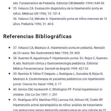
eds. Fundamentos de Pediatría. Editorial CIB:Medellín 1994:1640-56
35. Velasco CA. Evaluación diagnóstica de la hipertensión porta en
niños. Médicas UIS 1996; 10: 101-4
36. Velasco CA, Méndez A. Hipertensión porta en niños menores de 12
años. Pediatría 1996; 31: 40-6
Referencias Bibliográficas
37. Velasco CA, Madrazo A. Hipertensión porta en pediatría. Revisión
de 24 casos. Rev Gastroenterol Mex 1994; 59: 86S
38. Guerrero R, Agualimpia P. Hipertensión portal. En: Rojas C, Guerrero
R, eds. Nutrición clínica y Gastroenterología pediátrica. Editorial
Médica Panamericana: Santafé de Bogotá 1999: 427-33
39. Ramírez R, Yáñez P, Delgado J, Rodríguez L, González B, Rojas N,
Madrazo A. Escleroterapia en pacientes pediátricos con hipertensión
portal. Ciencia Inv Salud 1998; 3: 77
40. Alonso EM, Hackworth C, Whitington PF. Portal hypertension in
children. Clin Liv Dis 1997; 1: 201
41. Rodríguez ATH, Martínez PEO, Larrosa HA, Gómez HE, Coello RP.
Hipertensión portal extrahepática en niños: análisis de tratamiento
con endoscopia versus derivación espleno-renal en una cohorte de 25