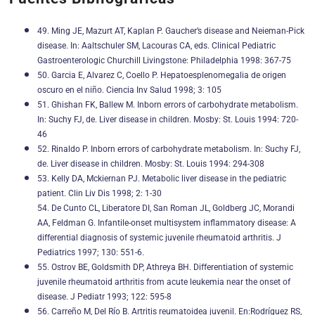
49. Ming JE, Mazurt AT, Kaplan P. Gaucher’s disease and Neieman-Pick
disease. In: Aaltschuler SM, Lacouras CA, eds. Clinical Pediatric
Gastroenterologic Churchill Livingstone: Philadelphia 1998: 367-75
50. Garcia E, Alvarez C, Coello P. Hepatoesplenomegalia de origen
oscuro en el niño. Ciencia Inv Salud 1998; 3: 105
51. Ghishan FK, Ballew M. Inborn errors of carbohydrate metabolism.
In: Suchy FJ, de. Liver disease in children. Mosby: St. Louis 1994: 720-
46
52. Rinaldo P. Inborn errors of carbohydrate metabolism. In: Suchy FJ,
de. Liver disease in children. Mosby: St. Louis 1994: 294-308
53. Kelly DA, Mckiernan PJ. Metabolic liver disease in the pediatric
patient. Clin Liv Dis 1998; 2: 1-30
54. De Cunto CL, Liberatore DI, San Roman JL, Goldberg JC, Morandi
AA, Feldman G. Infantile-onset multisystem inflammatory disease: A
differential diagnosis of systemic juvenile rheumatoid arthritis. J
Pediatrics 1997; 130: 551-6.
55. Ostrov BE, Goldsmith DP, Athreya BH. Differentiation of systemic
juvenile rheumatoid arthritis from acute leukemia near the onset of
disease. J Pediatr 1993; 122: 595-8
56. Carreño M, Del Río B. Artritis reumatoidea juvenil. En:Rodríguez RS,