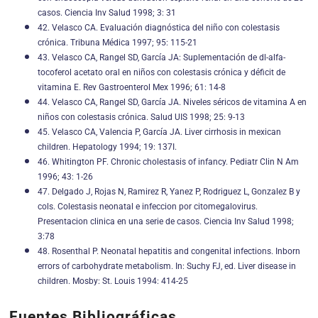
casos. Ciencia Inv Salud 1998; 3: 31
42. Velasco CA. Evaluación diagnóstica del niño con colestasis
crónica. Tribuna Médica 1997; 95: 115-21
43. Velasco CA, Rangel SD, García JA: Suplementación de dl-alfa-
tocoferol acetato oral en niños con colestasis crónica y déficit de
vitamina E. Rev Gastroenterol Mex 1996; 61: 14-8
44. Velasco CA, Rangel SD, García JA. Niveles séricos de vitamina A en
niños con colestasis crónica. Salud UIS 1998; 25: 9-13
45. Velasco CA, Valencia P, García JA. Liver cirrhosis in mexican
children. Hepatology 1994; 19: 137I.
46. Whitington PF. Chronic cholestasis of infancy. Pediatr Clin N Am
1996; 43: 1-26
47. Delgado J, Rojas N, Ramirez R, Yanez P, Rodriguez L, Gonzalez B y
cols. Colestasis neonatal e infeccion por citomegalovirus.
Presentacion clinica en una serie de casos. Ciencia Inv Salud 1998;
3:78
48. Rosenthal P. Neonatal hepatitis and congenital infections. Inborn
errors of carbohydrate metabolism. In: Suchy FJ, ed. Liver disease in
children. Mosby: St. Louis 1994: 414-25
Fuentes Bibliográficas