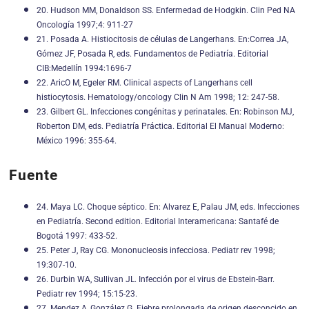
20. Hudson MM, Donaldson SS. Enfermedad de Hodgkin. Clin Ped NA
Oncología 1997;4: 911-27
21. Posada A. Histiocitosis de células de Langerhans. En:Correa JA,
Gómez JF, Posada R, eds. Fundamentos de Pediatría. Editorial
CIB:Medellín 1994:1696-7
22. AricO M, Egeler RM. Clinical aspects of Langerhans cell
histiocytosis. Hematology/oncology Clin N Am 1998; 12: 247-58.
23. Gilbert GL. Infecciones congénitas y perinatales. En: Robinson MJ,
Roberton DM, eds. Pediatría Práctica. Editorial El Manual Moderno:
México 1996: 355-64.
Fuente
24. Maya LC. Choque séptico. En: Alvarez E, Palau JM, eds. Infecciones
en Pediatría. Second edition. Editorial Interamericana: Santafé de
Bogotá 1997: 433-52.
25. Peter J, Ray CG. Mononucleosis infecciosa. Pediatr rev 1998;
19:307-10.
26. Durbin WA, Sullivan JL. Infección por el virus de Ebstein-Barr.
Pediatr rev 1994; 15:15-23.
27. Mendez A, González G. Fiebre prolongada de origen desconcido en